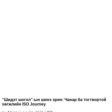
“Шидэт шогол”-ын шинэ эрин: Чанар ба тогтвортой
хөгжлийн ISO Journey