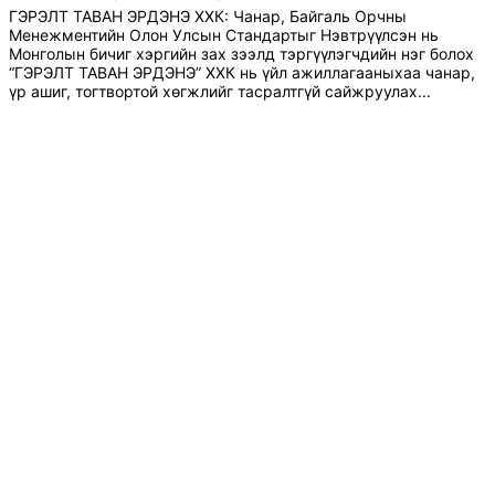
ГЭРЭЛТ ТАВАН ЭРДЭНЭ ХХК: Чанар, Байгаль Орчны
Менежментийн Олон Улсын Стандартыг Нэвтрүүлсэн нь
Монголын бичиг хэргийн зах зээлд тэргүүлэгчдийн нэг болох
“ГЭРЭЛТ ТАВАН ЭРДЭНЭ” ХХК нь үйл ажиллагааныхаа чанар,
үр ашиг, тогтвортой хөгжлийг тасралтгүй сайжруулах...