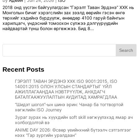
by
Админ
|
Jun 24, 2026
|
ISO
2018 онд үүсгэн байгуулагдсан “Гэрэлт Таван Эрдэнэ” ХХК нь
Монголын бичиг хэрэгслийн зах зээлд өөрийн гэсэн өнгө
төрхийг хэдийнэ бүрдүүлж, өнөөдөр 4100 гаруй байнгын
харилцагч, үндэсний томоохон сүлжээ дэлгүүрүүдийн
найдвартай түнш болон өргөжжээ. Бид 8...
Search
Recent Posts
ГЭРЭЛТ ТАВАН ЭРДЭНЭ ХХК ISO 9001:2015, ISO
14001:2015 ОЛОН УЛСЫН СТАНДАРТЫГ ҮЙЛ
АЖИЛЛАГААНДАА НЭВТРҮҮЛЖ, АНХДАГЧ
БАТАЛГААЖУУЛАЛТЫН АУДИТАД ХАМРАГДЛАА
“Шидэт шогол”-ын шинэ эрин: Чанар ба тогтвортой
хөгжлийн ISO Journey
Зураг зурах нь хүүхдийн soft skill хөгжүүлэхэд ямар ач
холбогдолтой вэ
ANIME DAY 2026: Өсвөр үеийнхний бүтээлч сэтгэлгээг
нээх “Гар зургийн уралдаан”