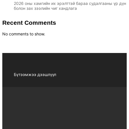
2026 оны хамгийн их эрэлттэй бараа судалгааны үр дүн
болон зах зээлийн чиг хандлага
Recent Comments
No comments to show.
Бүтээмжээ дээшлүүл