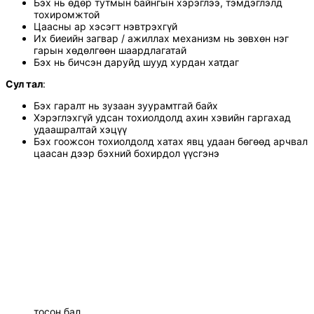
Бэх нь өдөр тутмын байнгын хэрэглээ, тэмдэглэлд
тохиромжтой
Цаасны ар хэсэгт нэвтрэхгүй
Их биеийн загвар / ажиллах механизм нь зөвхөн нэг
гарын хөдөлгөөн шаардлагатай
Бэх нь бичсэн даруйд шууд хурдан хатдаг
Сул тал
:
Бэх гаралт нь зузаан зуурамтгай байх
Хэрэглэхгүй удсан тохиолдолд ахин хэвийн гаргахад
удаашралтай хэцүү
Бэх гоожсон тохиолдолд хатах явц удаан бөгөөд арчвал
цаасан дээр бэхний бохирдол үүсгэнэ
тосон бал