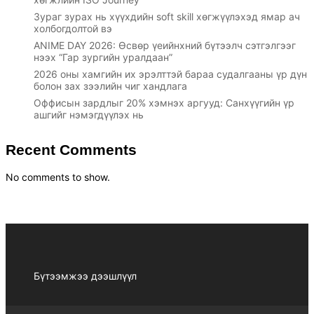
Зураг зурах нь хүүхдийн soft skill хөгжүүлэхэд ямар ач
холбогдолтой вэ
ANIME DAY 2026: Өсвөр үеийнхний бүтээлч сэтгэлгээг
нээх “Гар зургийн уралдаан”
2026 оны хамгийн их эрэлттэй бараа судалгааны үр дүн
болон зах зээлийн чиг хандлага
Оффисын зардлыг 20% хэмнэх аргууд: Санхүүгийн үр
ашгийг нэмэгдүүлэх нь
Recent Comments
No comments to show.
Бүтээмжээ дээшлүүл