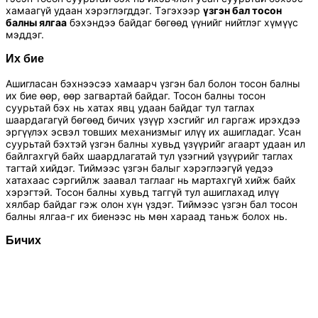
хамаагүй удаан хэрэглэгддэг. Тэгэхээр
үзгэн бал тосон
балны ялгаа
бэхэндээ байдаг бөгөөд үүнийг нийтлэг хүмүүс
мэддэг.
Их бие
Ашигласан бэхнээсээ хамаарч үзгэн бал болон тосон балны
их бие өөр, өөр загвартай байдаг. Тосон балны тосон
суурьтай бэх нь хатах явц удаан байдаг тул таглах
шаардагагүй бөгөөд бичих үзүүр хэсгийг ил гаргаж ирэхдээ
эргүүлэх эсвэл товших механизмыг илүү их ашигладаг. Усан
суурьтай бэхтэй үзгэн балны хувьд үзүүрийг агаарт удаан ил
байлгахгүй байх шаардлагатай тул үзэгний үзүүрийг таглах
тагтай хийдэг. Тиймээс үзгэн балыг хэрэглээгүй үедээ
хатахаас сэргийлж заавал таглааг нь мартахгүй хийж байх
хэрэгтэй. Тосон балны хувьд таггүй тул ашиглахад илүү
хялбар байдаг гэж олон хүн үздэг. Тиймээс үзгэн бал тосон
балны ялгаа-г их биенээс нь мөн хараад таньж болох нь.
Бичих