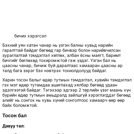
бичих хэрэгсэл
Бэхний уян хатан чанар нь үзгэн балны хувьд нарийн
гаралттай байдаг бөгөөд гар бичвэр болон нарийвчилсан
зураглалтай тэмдэглэл хөтлөх, албан ёсны маягт, баримт
бичгийг бөглөхөд тохиромжтой гэж үздэг. Үзгэн бал нь
цаасны чанар, бичиж буй даралтаас хамааран цаасны ар
талд бага зэрэг бэх нэвтрэх тохиолдолууд байдаг.
Харин тосон балыг өдөр тутмын тэмдэглэл, хувийн тэмдэглэл
гэх мэт өдөр тутамдаа ашиглахад хялбар бөгөөд удаан
эдэлгээтэй байдаг. Тэгэхээр эдгээр 2 төрлийн үзэг маань хүн
бүрийн өдөр тутмын амьдралд зайлшгүй хэрэглэгддэг бөгөөд
алийг нь сонгох нь хувь хүний сонголтоос хамаарч өөр өөр
байх боломжтой.
Тосон бал
Давуу тал: