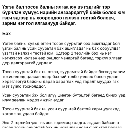
Үзгэн бал тосон балны ялгаа юу вэ гэдгийг тэр
бүрчлэн хүмүүс нарийн анзаардаггүй байж болох юм
гэвч эдгээр нь хоорондоо нэлээн төстэй боловч,
зарим нэг гол ялгаанууд байдаг.
Бэх
Үзгэн балны хувьд өтгөн тосон суурьтай бэх ашигладаг бол
үзгэн бал нь усан суурьтай бэх ашигладаг нь бэх соруулдаг
үзэгтэй нэлээн төстэй юм. Эдгээр 2 төрлийн бэх нь нэг
нэгнээсээ нэлээн өөр онцлог чанартай бөгөөд тэрхүү ялгааг
дор дэлгэрэнгүй дурдая:
Тосон суурьтай бэх нь өтгөн, зуурамтгай байдаг бөгөөд зарим
тохиолдолд цаасан дээр бэхний толбо үлдээх болон удаан
хэрэглээгүй байсны дараа хэрэглэх үед гаралт муудах гэх
мэт зүйлс тохиолддог.
Усан суурьтай бэх бол илүү шингэн бүтэцтэй бөгөөд бичих үед
илүү зөөлөн мэдрэмжийг өгдөг.
Тосон суурьтай бэх нь усан суурьтай бэхтэй харьцуулахад
хатах явц удаан байдаг.
Энэ 2 төрлийн үзэг нь зөв горимоор хадгалагдсан байсан ч
гэсэн тосон суурьтай бэх нь ихэвчлэн усан суурьтай бэхээс