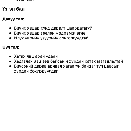
Үзгэн бал
Давуу тал:
Бичих явцад хүнд даралт шаардагагүй
Бичих явцад зөөлөн мэдрэмж өгнө
Илүү нарийн үзүүрийн сонголтуудтай
Сул тал:
Хатах явц арай удаан
Хадгалах явц зөв байсан ч хурдан хатах магадлалтай
Бичсэний дараа арчвал хатаагүй байдаг тул цаасыг
хурдан бохирдуулдаг