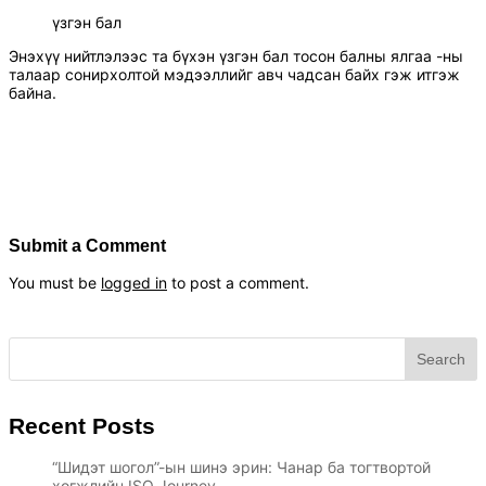
үзгэн бал
Энэхүү нийтлэлээс та бүхэн үзгэн бал тосон балны ялгаа -ны
талаар сонирхолтой мэдээллийг авч чадсан байх гэж итгэж
байна.
Submit a Comment
You must be
logged in
to post a comment.
Search
Recent Posts
“Шидэт шогол”-ын шинэ эрин: Чанар ба тогтвортой
хөгжлийн ISO Journey