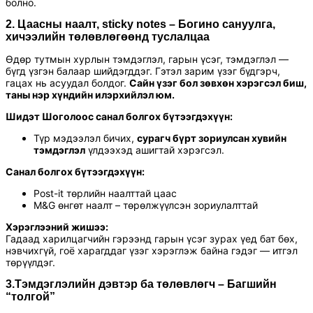
болно.
2.
Цаасны наалт, sticky notes
–
Богино сануулга,
хичээлийн төлөвлөгөөнд туслалцаа
Өдөр тутмын хурлын тэмдэглэл, гарын үсэг, тэмдэглэл —
бүгд үзгэн балаар шийдэгддэг. Гэтэл зарим үзэг бүдгэрч,
гацах нь асуудал болдог.
Сайн үзэг бол зөвхөн хэрэгсэл биш,
таны нэр хүндийн илэрхийлэл юм.
Шидэт Шоголоос санал болгох бүтээгдэхүүн:
Түр мэдээлэл бичих,
сурагч бүрт зориулсан хувийн
тэмдэглэл
үлдээхэд ашигтай хэрэгсэл.
Санал болгох бүтээгдэхүүн:
Post-it төрлийн наалттай цаас
M&G өнгөт наалт – төрөлжүүлсэн зориулалттай
Хэрэглээний жишээ:
Гадаад харилцагчийн гэрээнд гарын үсэг зурах үед бат бөх,
нэвчихгүй, гоё харагддаг үзэг хэрэглэж байна гэдэг — итгэл
төрүүлдэг.
3.
Тэмдэглэлийн дэвтэр ба төлөвлөгч – Багшийн
“толгой”