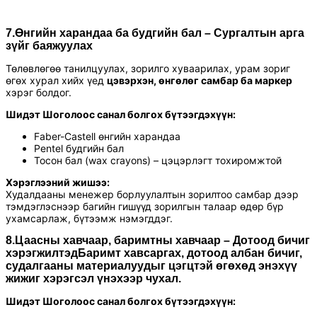
7.
Өнгийн харандаа ба будгийн бал
– Сургалтын арга
зүйг баяжуулах
Төлөвлөгөө танилцуулах, зорилго хуваарилах, урам зориг
өгөх хурал хийх үед
цэвэрхэн, өнгөлөг самбар ба маркер
хэрэг болдог.
Шидэт Шоголоос санал болгох бүтээгдэхүүн:
Faber-Castell өнгийн харандаа
Pentel будгийн бал
Тосон бал (wax crayons) – цэцэрлэгт тохиромжтой
Хэрэглээний жишээ:
Худалдааны менежер борлуулалтын зорилтоо самбар дээр
тэмдэглэснээр багийн гишүүд зорилгын талаар өдөр бүр
ухамсарлаж, бүтээмж нэмэгддэг.
8.Цаасны хавчаар, баримтны хавчаар – Дотоод бичиг
хэрэгжилтэдБаримт хавсаргах, дотоод албан бичиг,
судалгааны материалуудыг цэгцтэй өгөхөд энэхүү
жижиг хэрэгсэл үнэхээр чухал.
Шидэт Шоголоос санал болгох бүтээгдэхүүн: