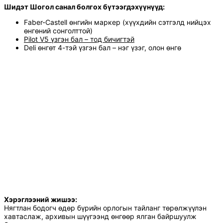
Шидэт Шогол санал болгох бүтээгдэхүүнүүд:
Faber-Castell өнгийн маркер (хүүхдийн сэтгэлд нийцэх
өнгөний сонголттой)
Pilot V5 үзгэн бал – тод бичигтэй
Deli өнгөт 4-тэй үзгэн бал – нэг үзэг, олон өнгө
Хэрэглээний жишээ:
Нягтлан бодогч өдөр бүрийн орлогын тайланг төрөлжүүлэн
хавтаслаж, архивын шүүгээнд өнгөөр ялган байршуулж