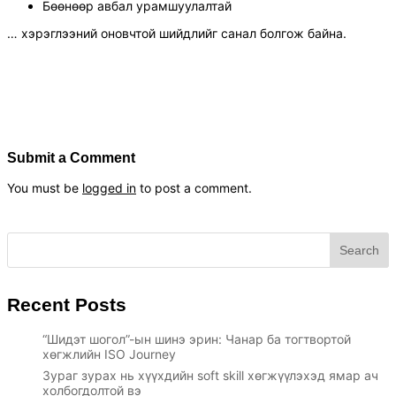
Бөөнөөр авбал урамшуулалтай
… хэрэглээний оновчтой шийдлийг санал болгож байна.
Submit a Comment
You must be
logged in
to post a comment.
Search
Recent Posts
“Шидэт шогол”-ын шинэ эрин: Чанар ба тогтвортой
хөгжлийн ISO Journey
Зураг зурах нь хүүхдийн soft skill хөгжүүлэхэд ямар ач
холбогдолтой вэ