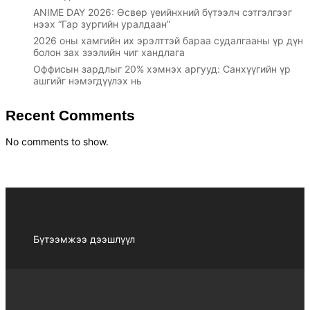
ANIME DAY 2026: Өсвөр үеийнхний бүтээлч сэтгэлгээг
нээх “Гар зургийн уралдаан”
2026 оны хамгийн их эрэлттэй бараа судалгааны үр дүн
болон зах зээлийн чиг хандлага
Оффисын зардлыг 20% хэмнэх аргууд: Санхүүгийн үр
ашгийг нэмэгдүүлэх нь
Recent Comments
No comments to show.
Бүтээмжээ дээшлүүл