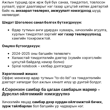
Ажлын туршид орж ирж буй бүх санаа, тэмдэглэл, товлосон
уулзалт, үүрэг даалгаврыг нэг газар цэгцтэй хөтлөх дэвтэртэй
байх нь
анхаарал төвлөрөх, амжуулалт нэмэгдэхэд
шууд
нөлөөлдөг.
Шидэт Шоголоос санал болгох бүтээгдэхүүн:
Өдөр тутмын анги удирдах хуваарь, хичээлийн агуулга,
хурлын тэмдэглэл зэргийг
нэг газар төвлөрүүлэхэд
хамгийн тохиромжтой.
Онцлох бүтээгдэхүүн:
2024-2025 оны багшийн төлөвлөгч
Халаастай тэмдэглэлийн дэвтэр (хувийн хэрэгслийн
цэгцтэй байдалд нэмэр болно)
Spiral notebook – хялбар дэлгэгддэг
Хэрэглээний жишээ:
Оффис менежер өдөр тутмын “to-do list”-ээ тэмдэглэлийн
дэвтэрт хөтөлдөг бол ажлын хяналт илүү үр дүнтэй болдог.
4.
Соронзон самбар ба цагаан самбарын маркер –
Дүрслэл ойлгомжийг нэмэгдүүлнэ
Хичээлийн явцад
самбар дээр хурдан ойлгомжтой бичих,
зурж тайлбарлах
бол багшийн ур чадварын нэг.