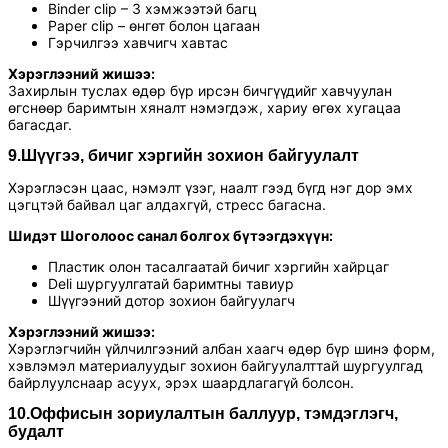
Binder clip – 3 хэмжээтэй багц
Paper clip – өнгөт болон цагаан
Гэрчилгээ хавчигч хавтас
Хэрэглээний жишээ:
Захирлын туслах өдөр бүр ирсэн бичгүүдийг хавчуулан
өгснөөр баримтын хяналт нэмэгдэж, хариу өгөх хугацаа
багасдаг.
9.Шүүгээ, бичиг хэргийн зохион байгуулалт
Хэрэглэсэн цаас, нэмэлт үзэг, наалт гээд бүгд нэг дор эмх
цэгцтэй байвал цаг алдахгүй, стресс багасна.
Шидэт Шоголоос санал болгох бүтээгдэхүүн:
Пластик олон тасалгаатай бичиг хэргийн хайрцаг
Deli шургуулгатай баримтны тавиур
Шүүгээний дотор зохион байгуулагч
Хэрэглээний жишээ:
Хэрэглэгчийн үйлчилгээний албан хаагч өдөр бүр шинэ форм,
хэвлэмэл материалуудыг зохион байгуулалттай шургуулгад
байрлуулснаар асуух, эрэх шаардлагагүй болсон.
10.Оффисын зориулалтын баллуур, тэмдэглэгч,
будалт