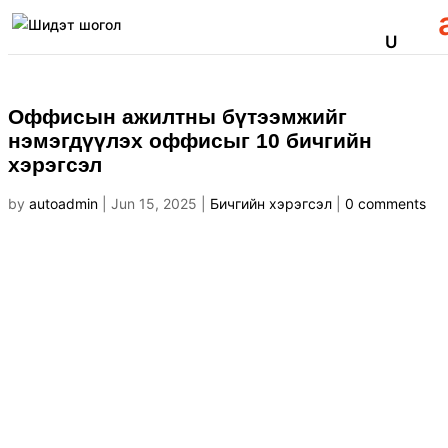
Оффисын ажилтны бүтээмжийг
нэмэгдүүлэх оффисыг 10 бичгийн
хэрэгсэл
by
autoadmin
|
Jun 15, 2025
|
Бичгийн хэрэгсэл
|
0 comments