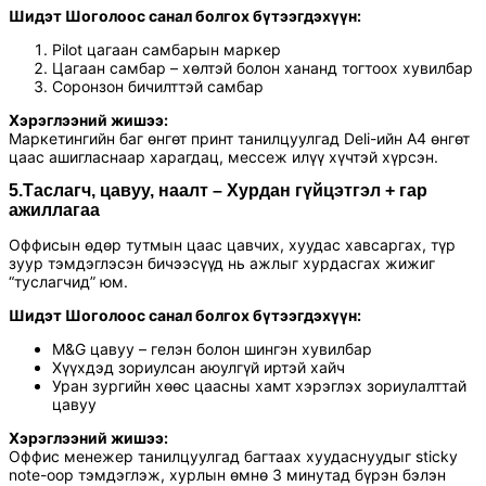
Шидэт Шоголоос санал болгох бүтээгдэхүүн:
Pilot цагаан самбарын маркер
Цагаан самбар – хөлтэй болон хананд тогтоох хувилбар
Соронзон бичилттэй самбар
Хэрэглээний жишээ:
Маркетингийн баг өнгөт принт танилцуулгад Deli-ийн A4 өнгөт
цаас ашигласнаар харагдац, мессеж илүү хүчтэй хүрсэн.
5.Таслагч, цавуу, наалт – Хурдан гүйцэтгэл + гар
ажиллагаа
Оффисын өдөр тутмын цаас цавчих, хуудас хавсаргах, түр
зуур тэмдэглэсэн бичээсүүд нь ажлыг хурдасгах жижиг
“туслагчид” юм.
Шидэт Шоголоос санал болгох бүтээгдэхүүн:
M&G цавуу – гелэн болон шингэн хувилбар
Хүүхдэд зориулсан аюулгүй иртэй хайч
Уран зургийн хөөс цаасны хамт хэрэглэх зориулалттай
цавуу
Хэрэглээний жишээ:
Оффис менежер танилцуулгад багтаах хуудаснуудыг sticky
note-оор тэмдэглэж, хурлын өмнө 3 минутад бүрэн бэлэн