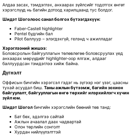
Алдаа засах, тэмдэглэх, анхаарах зүйлсийг тодотгох өнгөт
хэрэгслүүд нь багийн дотоод харилцаанд тус болдог.
Шидэт Шоголоос санал болгох бүтээгдэхүүн:
Faber-Castell highlighter
Pentel будгийн бал
Pilot баллуур – элэгдэхгүй, гелэнд ч ажилладаг
Хэрэглээний жишээ:
Боловсролын байгууллагын төлөвлөгөө боловсруулах үед
анхаарах мөрүүдийг highlighter-оор ялгаж, алдааг
баллуурдсан тэмдэглээ хийж байна.
Дүгнэлт
Оффисын бичгийн хэрэгсэл гэдэг нь зүгээр нэг үзэг, цаасны
тухай асуудал биш.
Таны ажлын бүтээмж, багийн зохион
байгуулалт, байгууллагын өнгө төрхийг илэрхийлэгч хүчин
зүйл юм.
Шидэт Шогол
бичгийн хэрэгслийн бөөний төв танд:
Бат бөх, эдэлгээ сайтай
Ажлын ачаалал даах чадвартай
Олон төрлийн сонголт
Хурдан нийлүүлэлттэй