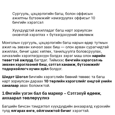
Сургууль, цэцэрлэгийн багш, болон оффисын
ажилтны бүтээмжийг нэмэгдүүлэх оффисыг 10
бичгийн хэрэгсэл
Хүүхдүүдтэй ажилладаг багш нарт зориулсан
оновчтой хэрэглээ + бүтээгдэхүүний зөвлөмж
Монголын сургууль, цэцэрлэгийн багш нарын өдөр тутмын
ажил нь зөвхөн хичээл заах биш — олон арван сурагчидтай
ажиллах, бичиг цаас хөтлөх, танилцуулга боловсруулах,
хичээлийн хэрэглэгдэхүүн бэлдэх зэрэг маш олон
нарийн
төвөгтэй ажлууд
багтдаг. Тиймээс
бичгийн хэрэгсэл нь
зөвхөн хэрэглээний биш, сэтгэл ханамж, бүтээмжийг
тодорхойлогч хүчин зүйл
болдог.
Шидэт Шогол
бичгийн хэрэгслийн бөөний төвөөс та багш
нарт зориулсан дараах
10 төрлийн хэрэгслийг онцгой үнийн
саналаар
авах боломжтой.
1.Өнгийн үзгэн бал ба маркер –
Сэтгэхүй өдөөж,
анхаарал төвлөрүүлнэ
Багшийн бичсэн тэмдэглэл хүүхдүүдийн анхааралд хүрэхийн
тулд
ялгарах өнгө, ойлгомжтой бичиг
хэрэгтэй.