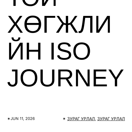
ХӨГЖЛИ
ЙН ISO
JOURNEY
✴︎
✴︎
ЗУРАГ УРЛАЛ
, 
ЗУРАГ УРЛАЛ
JUN 11, 2026