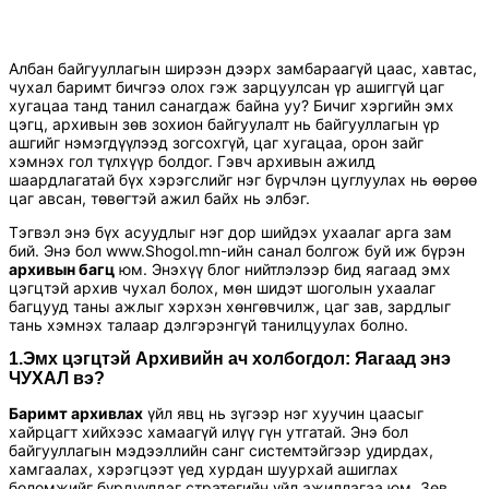
Албан байгууллагын ширээн дээрх замбараагүй цаас, хавтас,
чухал баримт бичгээ олох гэж зарцуулсан үр ашиггүй цаг
хугацаа танд танил санагдаж байна уу? Бичиг хэргийн эмх
цэгц, архивын зөв зохион байгуулалт нь байгууллагын үр
ашгийг нэмэгдүүлээд зогсохгүй, цаг хугацаа, орон зайг
хэмнэх гол түлхүүр болдог. Гэвч архивын ажилд
шаардлагатай бүх хэрэгслийг нэг бүрчлэн цуглуулах нь өөрөө
цаг авсан, төвөгтэй ажил байх нь элбэг.
Тэгвэл энэ бүх асуудлыг нэг дор шийдэх ухаалаг арга зам
бий. Энэ бол www.Shogol.mn-ийн санал болгож буй иж бүрэн
архивын багц
юм. Энэхүү блог нийтлэлээр бид яагаад эмх
цэгцтэй архив чухал болох, мөн шидэт шоголын ухаалаг
багцууд таны ажлыг хэрхэн хөнгөвчилж, цаг зав, зардлыг
тань хэмнэх талаар дэлгэрэнгүй танилцуулах болно.
1.Эмх цэгцтэй Архивийн ач холбогдол: Яагаад энэ
ЧУХАЛ вэ?
Баримт архивлах
үйл явц нь зүгээр нэг хуучин цаасыг
хайрцагт хийхээс хамаагүй илүү гүн утгатай. Энэ бол
байгууллагын мэдээллийн санг системтэйгээр удирдах,
хамгаалах, хэрэгцээт үед хурдан шуурхай ашиглах
боломжийг бүрдүүлдэг стратегийн үйл ажиллагаа юм. Зөв