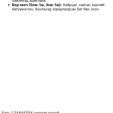
хавчихад ашиглана.
Бор скоч (5см-1ш, 3см-1ш):
Хайрцаг, хавтас зэргийг
битүүмжлэх, бэхлэхэд зориулагдсан бат бөх скоч.
Багц 1 ЗАХИАЛАХ хүргэлт үнэгүй