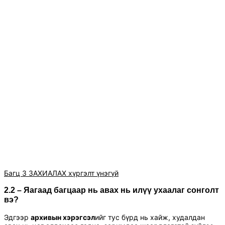
Багц 3 ЗАХИАЛАХ хүргэлт үнэгүй
2.2 – Яагаад багцаар нь авах нь илүү ухаалаг сонголт
вэ?
Эдгээр
архивын хэрэгсэл
ийг тус бүрд нь хайж, худалдан