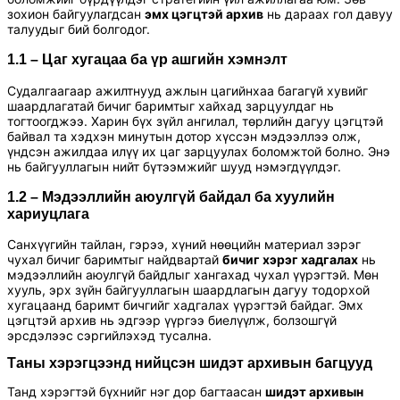
зохион байгуулагдсан
эмх цэгцтэй архив
нь дараах гол давуу
талуудыг бий болгодог.
1.1 – Цаг хугацаа ба үр ашгийн хэмнэлт
Судалгаагаар ажилтнууд ажлын цагийнхаа багагүй хувийг
шаардлагатай бичиг баримтыг хайхад зарцуулдаг нь
тогтоогджээ. Харин бүх зүйл ангилал, төрлийн дагуу цэгцтэй
байвал та хэдхэн минутын дотор хүссэн мэдээллээ олж,
үндсэн ажилдаа илүү их цаг зарцуулах боломжтой болно. Энэ
нь байгууллагын нийт бүтээмжийг шууд нэмэгдүүлдэг.
1.2 – Мэдээллийн аюулгүй байдал ба хуулийн
хариуцлага
Санхүүгийн тайлан, гэрээ, хүний нөөцийн материал зэрэг
чухал бичиг баримтыг найдвартай
бичиг хэрэг хадгалах
нь
мэдээллийн аюулгүй байдлыг хангахад чухал үүрэгтэй. Мөн
хууль, эрх зүйн байгууллагын шаардлагын дагуу тодорхой
хугацаанд баримт бичгийг хадгалах үүрэгтэй байдаг. Эмх
цэгцтэй архив нь эдгээр үүргээ биелүүлж, болзошгүй
эрсдэлээс сэргийлэхэд тусална.
Таны хэрэгцээнд нийцсэн шидэт
архивын багцууд
Танд хэрэгтэй бүхнийг нэг дор багтаасан
шидэт архивын