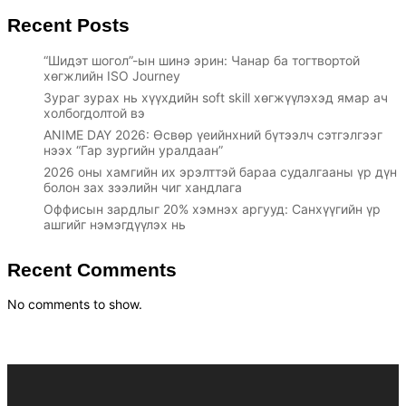
Recent Posts
“Шидэт шогол”-ын шинэ эрин: Чанар ба тогтвортой
хөгжлийн ISO Journey
Зураг зурах нь хүүхдийн soft skill хөгжүүлэхэд ямар ач
холбогдолтой вэ
ANIME DAY 2026: Өсвөр үеийнхний бүтээлч сэтгэлгээг
нээх “Гар зургийн уралдаан”
2026 оны хамгийн их эрэлттэй бараа судалгааны үр дүн
болон зах зээлийн чиг хандлага
Оффисын зардлыг 20% хэмнэх аргууд: Санхүүгийн үр
ашгийг нэмэгдүүлэх нь
Recent Comments
No comments to show.