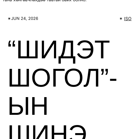
✴︎
✴︎
ISO
JUN 24, 2026
“ШИДЭТ
ШОГОЛ”-
ЫН
ШИНЭ