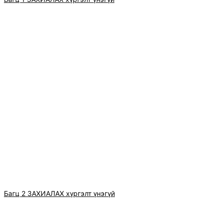
Багц 2 ЗАХИАЛАХ хүргэлт үнэгүй