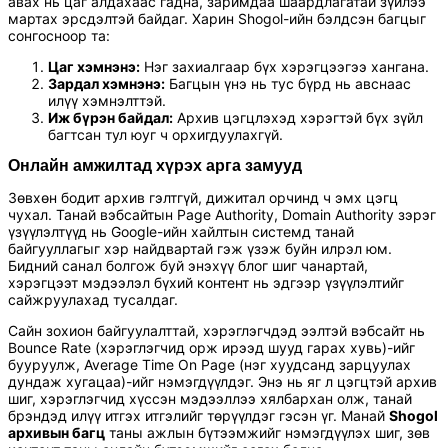
авах нь цаг алдахаас гадна, заримдаа шаардлагатай зүйлээ
мартах эрсдэлтэй байдаг. Харин Shogol-ийн бэлдсэн багцыг
сонгосноор та:
Цаг хэмнэнэ:
Нэг захиалгаар бүх хэрэгцээгээ хангана.
Зардал хэмнэнэ:
Багцын үнэ нь тус бүрд нь авснаас
илүү хэмнэлттэй.
Иж бүрэн байдал:
Архив цэгцлэхэд хэрэгтэй бүх зүйл
багтсан тул юуг ч орхигдуулахгүй.
Онлайн амжилтад хүрэх арга замууд
Зөвхөн бодит архив гэлтгүй, дижитал орчинд ч эмх цэгц
чухал. Танай вэбсайтын Page Authority, Domain Authority зэрэг
үзүүлэлтүүд нь Google-ийн хайлтын системд танай
байгууллагыг хэр найдвартай гэж үзэж буйн илрэл юм.
Бидний санал болгож буй энэхүү блог шиг чанартай,
хэрэгцээт мэдээлэл бүхий контент нь эдгээр үзүүлэлтийг
сайжруулахад тусалдаг.
Сайн зохион байгуулалттай, хэрэглэгчдэд ээлтэй вэбсайт нь
Bounce Rate (хэрэглэгчид орж ирээд шууд гарах хувь)-ийг
бууруулж, Average Time On Page (нэг хуудсанд зарцуулах
дундаж хугацаа)-ийг нэмэгдүүлдэг. Энэ нь яг л цэгцтэй архив
шиг, хэрэглэгчид хүссэн мэдээллээ хялбархан олж, танай
брэндэд илүү итгэх итгэлийг төрүүлдэг гэсэн үг. Манай
Shogol
архивын багц
таны ажлын бүтээмжийг нэмэгдүүлэх шиг, зөв