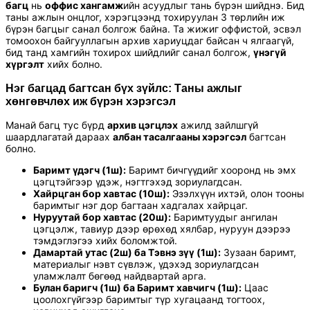
багц
нь
оффис хангамж
ийн асуудлыг тань бүрэн шийднэ. Бид
таны ажлын онцлог, хэрэгцээнд тохируулан 3 төрлийн иж
бүрэн багцыг санал болгож байна. Та жижиг оффистой, эсвэл
томоохон байгууллагын архив хариуцдаг байсан ч ялгаагүй,
бид танд хамгийн тохирох шийдлийг санал болгож,
үнэгүй
хүргэлт
хийх болно.
Нэг багцад багтсан бүх зүйлс: Таны ажлыг
хөнгөвчлөх иж бүрэн хэрэгсэл
Манай багц тус бүрд
архив цэгцлэх
ажилд зайлшгүй
шаардлагатай дараах
албан тасалгааны хэрэгсэл
багтсан
болно.
Баримт үдэгч (1ш):
Баримт бичгүүдийг хооронд нь эмх
цэгцтэйгээр үдэж, нэгтгэхэд зориулагдсан.
Хайрцган бор хавтас (10ш):
Эзэлхүүн ихтэй, олон тооны
баримтыг нэг дор багтаан хадгалах хайрцаг.
Нуруутай бор хавтас (20ш):
Баримтуудыг ангилан
цэгцэлж, тавиур дээр өрөхөд хялбар, нуруун дээрээ
тэмдэглэгээ хийх боломжтой.
Дамартай утас (2ш) ба Тэвнэ зүү (1ш):
Зузаан баримт,
материалыг нэвт сүвлэж, үдэхэд зориулагдсан
уламжлалт бөгөөд найдвартай арга.
Булан баригч (1ш) ба Баримт хавчигч (1ш):
Цаас
цоолохгүйгээр баримтыг түр хугацаанд тогтоох,