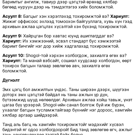
Баримтыг ангилж, тавиур дээр цэгцтэй өрөхөд хялбар
бөгөөд нуруун дээр нь тэмдэглэгээ хийх боломжтой.
Асуулт 8:
Багцыг хэн хэрэглэхэд тохиромжтой вэ?
Хариулт:
Жижиг оффисоос эхлээд томоохон байгууллага, хувь хүн гээд
архивын ажлаа цэгцлэх хүсэлтэй хэн бүхэнд тохиромжтой.
Асуулт 9:
Хайрцган бор хавтас юунд ашиглагддаг вэ?
Хариулт:
Их хэмжээний, эсвэл стандарт бус хэмжээтэй
баримт бичгийг нэг дор хийж хадгалахад тохиромжтой.
Асуулт 10:
Shogol-той хэрхэн холбогдож, захиалга өгөх вэ?
Хариулт:
Та манай вэбсайт, сошиал хуудсаар холбогдон, өөрт
тохирох багцын талаар зөвлөгөө авч, захиалга өгөх
боломжтой.
Дүгнэлт
Эмх цэгц бол амжилтын үндэс. Таны ширээн дээрх, шүүгээн
доторх эмх цэгцтэй байдал нь таны ажлын үр дүн,
бүтээмжид шууд нөлөөлдөг. Архивын ажлаа хойш тавьж, үнэт
цагаа бүү үрээрэй. Shogol-ийн санал болгож буй иж бүрэн,
ухаалаг багцын тусламжтайгаар бүхнийг нэг дороос, хамгийн
хялбар аргаар шийдээрэй.
Танд аль багц нь хамгийн тохиромжтойг мэдэхийг хүсвэл
бидэнтэй яг одоо холбогдоорой! Бид танд зөвлөгөө өгч, ажлыг
тань хөнгөвчлөхдөө таатай байх болно.