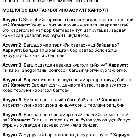
контент таны онлайн бүтээмжийг өсгөх болно.
МЭДЛЭГЭЭ ШАЛГАЯ: БОГИНО АСУУЛТ ХАРИУЛТ
Асуулт 1:
Shogol-ийн архивын багцыг яагаад сонгох хэрэгтэй
вэ?
Хариулт:
Учир нь энэ нь архивын ажилд шаардлагатай
бүх хэрэгслийг нэг дор багтаасан тул цаг хугацаа, зардал
хэмнэсэн ухаалаг, иж бүрэн шийдэл юм.
Асуулт 2:
Багцад ямар төрлийн хавтаснууд байдаг вэ?
Хариулт:
Багцад 10ш хайрцган бор хавтас болон 20ш
нуруутай бор хавтас багтсан.
Асуулт 3:
Багц худалдан авахад хүргэлт хийх үү?
Хариулт:
Тийм ээ, Shogol таны сонгосон багцыг үнэгүй хүргэж өгнө.
Асуулт 4:
Баримт үдэхэд зориулсан ямар хэрэгслүүд байгаа
вэ?
Хариулт:
Баримт үдэгч, дамартай утас, тэвнэ зүү гэсэн
хоёр төрлийн хэрэгсэл багтсан.
Асуулт 5:
Нийт хэдэн төрлийн багц байгаа вэ?
Хариулт:
Хэрэглэгчийн хэрэгцээнд нийцүүлсэн 3 төрлийн багц бий.
Асуулт 6:
Багцаар авах нь ямар эдийн засгийн хэмнэлттэй
вэ?
Хариулт:
Багцын нэгдсэн үнэ нь бүтээгдэхүүнүүдийг тус
бүрд нь худалдан авснаас илүү хямд байдаг.
Асуулт 7:
Нуруутай бор хавтасны давуу тал юу вэ?
Хариулт: