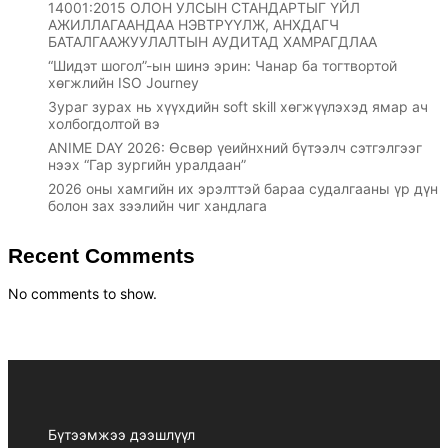
14001:2015 ОЛОН УЛСЫН СТАНДАРТЫГ ҮЙЛ
АЖИЛЛАГААНДАА НЭВТРҮҮЛЖ, АНХДАГЧ
БАТАЛГААЖУУЛАЛТЫН АУДИТАД ХАМРАГДЛАА
“Шидэт шогол”-ын шинэ эрин: Чанар ба тогтвортой
хөгжлийн ISO Journey
Зураг зурах нь хүүхдийн soft skill хөгжүүлэхэд ямар ач
холбогдолтой вэ
ANIME DAY 2026: Өсвөр үеийнхний бүтээлч сэтгэлгээг
нээх “Гар зургийн уралдаан”
2026 оны хамгийн их эрэлттэй бараа судалгааны үр дүн
болон зах зээлийн чиг хандлага
Recent Comments
No comments to show.
Бүтээмжээ дээшлүүл