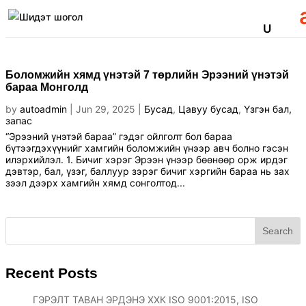
Боломжийн хямд үнэтэй 7 төрлийн Эрээний үнэтэй
бараа Монголд
by
autoadmin
|
Jun 29, 2025
|
Бусад
,
Цавуу бусад
,
Үзгэн бал,
запас
“Эрээний үнэтэй бараа” гэдэг ойлголт бол бараа
бүтээгдэхүүнийг хамгийн боломжийн үнээр авч болно гэсэн
илэрхийлэл. 1. Бичиг хэрэг Эрээн үнээр бөөнөөр орж ирдэг
дэвтэр, бал, үзэг, баллуур зэрэг бичиг хэргийн бараа нь зах
зээл дээрх хамгийн хямд сонголтод...
Search
Recent Posts
ГЭРЭЛТ ТАВАН ЭРДЭНЭ ХХК ISO 9001:2015, ISO