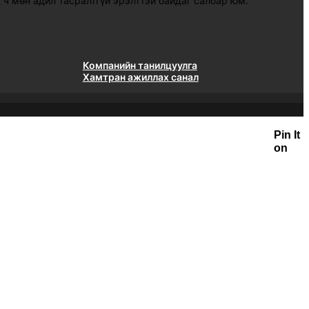
 ч мөн адил тасралтгүй эрэлттэй байдаг салбар юм.
Компанийн танилцуулга
Хамтран ажиллах санал
Pin It
on