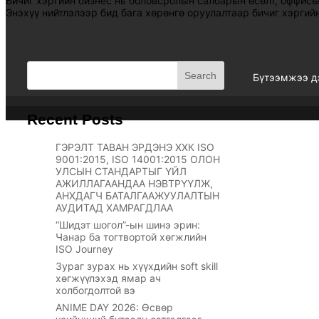
Бичиг хэргийн бизнес нь боловсролын салбарын өсөлт, оффисын
Энэхүү нийтлэлээр бид бага хөрөнгө оруулалтаар бичиг хэргийн
Search
Бүтээмжээ д
Recent Posts
ГЭРЭЛТ ТАВАН ЭРДЭНЭ ХХК ISO
9001:2015, ISO 14001:2015 ОЛОН
УЛСЫН СТАНДАРТЫГ ҮЙЛ
Powered by
Гэрэлт
АЖИЛЛАГААНДАА НЭВТРҮҮЛЖ,
АНХДАГЧ БАТАЛГААЖУУЛАЛТЫН
АУДИТАД ХАМРАГДЛАА
“Шидэт шогол”-ын шинэ эрин:
Чанар ба тогтвортой хөгжлийн
ISO Journey
Зураг зурах нь хүүхдийн soft skill
хөгжүүлэхэд ямар ач
холбогдолтой вэ
ANIME DAY 2026: Өсвөр