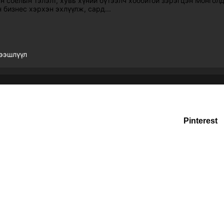
 соёлын тэлэлт, хувь хүний бүтээлч хоббитой зэрэгцэн Монголд
 бизнес хэрхэн эхлүүлж, сард...
ээшлүүл
 таван эрдэнэ ХХК
| Designed by
Grow DigiBrand LLC
Pinterest