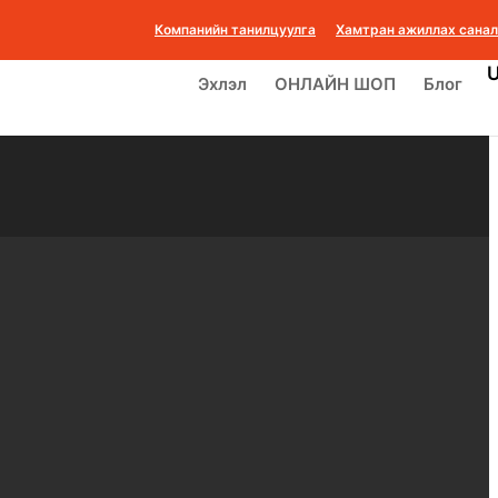
Компанийн танилцуулга
Хамтран ажиллах санал
Эхлэл
ОНЛАЙН ШОП
Блог