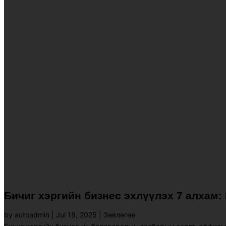
Бичиг хэргийн бизнес эхлүүлэх 7 алхам:
by
autoadmin
|
Jul 18, 2025
|
Зөвлөгөө