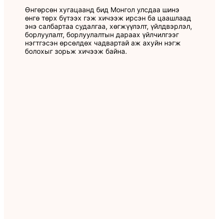
Өнгөрсөн хугацаанд бид Монгол улсдаа шинэ
өнгө төрх бүтээх гэж хичээж ирсэн ба цаашлаад
энэ салбартаа судалгаа, хөгжүүлэлт, үйлдвэрлэл,
борлуулалт, борлуулалтын дараах үйлчилгээг
нэгтгэсэн өрсөлдөх чадвартай аж ахуйн нэгж
болохыг зорьж хичээж байна.