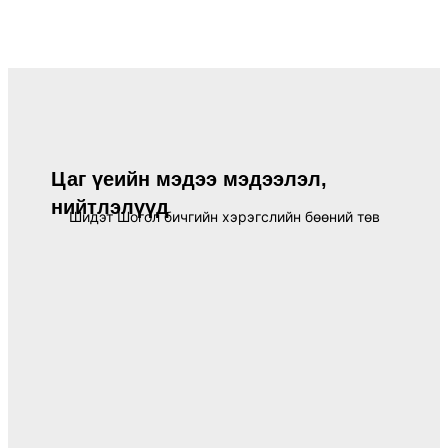
Цаг үеийн мэдээ мэдээлэл,
нийтлэлүүд
Шидэт Шогол бичгийн хэрэгслийн бөөний төв