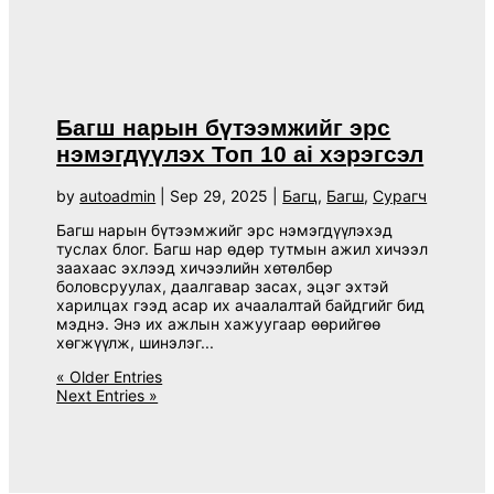
Багш нарын бүтээмжийг эрс
нэмэгдүүлэх Топ 10 ai хэрэгсэл
by
autoadmin
|
Sep 29, 2025
|
Багц
,
Багш
,
Сурагч
Багш нарын бүтээмжийг эрс нэмэгдүүлэхэд
туслах блог. Багш нар өдөр тутмын ажил хичээл
заахаас эхлээд хичээлийн хөтөлбөр
боловсруулах, даалгавар засах, эцэг эхтэй
харилцах гээд асар их ачаалалтай байдгийг бид
мэднэ. Энэ их ажлын хажуугаар өөрийгөө
хөгжүүлж, шинэлэг...
« Older Entries
Next Entries »