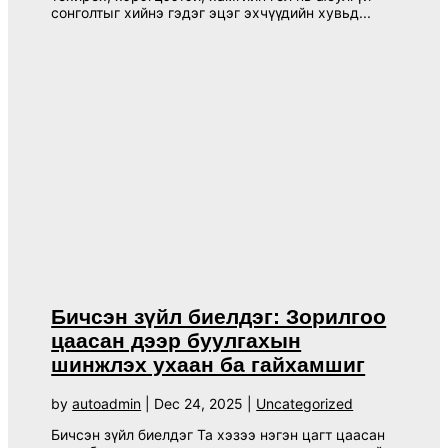
сонголтыг хийнэ гэдэг эцэг эхчүүдийн хувьд...
Бичсэн зүйл биелдэг: Зорилгоо
цаасан дээр буулгахын
шинжлэх ухаан ба гайхамшиг
by
autoadmin
|
Dec 24, 2025
|
Uncategorized
Бичсэн зүйл биелдэг Та хэзээ нэгэн цагт цаасан