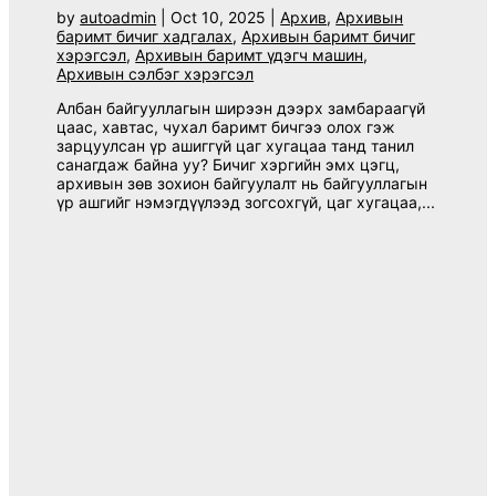
by
autoadmin
|
Oct 10, 2025
|
Архив
,
Архивын
баримт бичиг хадгалах
,
Архивын баримт бичиг
хэрэгсэл
,
Архивын баримт үдэгч машин
,
Архивын сэлбэг хэрэгсэл
Албан байгууллагын ширээн дээрх замбараагүй
цаас, хавтас, чухал баримт бичгээ олох гэж
зарцуулсан үр ашиггүй цаг хугацаа танд танил
санагдаж байна уу? Бичиг хэргийн эмх цэгц,
архивын зөв зохион байгуулалт нь байгууллагын
үр ашгийг нэмэгдүүлээд зогсохгүй, цаг хугацаа,...