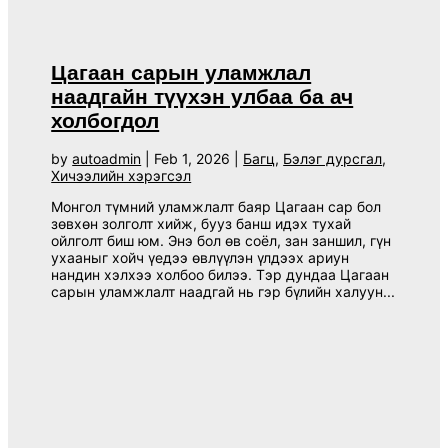
Цагаан сарын уламжлал
наадгайн түүхэн улбаа ба ач
холбогдол
by
autoadmin
|
Feb 1, 2026
|
Багц
,
Бэлэг дурсгал
,
Хичээлийн хэрэгсэл
Монгол түмний уламжлалт баяр Цагаан сар бол
зөвхөн золголт хийж, бууз банш идэх тухай
ойлголт биш юм. Энэ бол өв соёл, зан заншил, гүн
ухааныг хойч үедээ өвлүүлэн үлдээх ариун
нандин хэлхээ холбоо билээ. Тэр дундаа Цагаан
сарын уламжлалт наадгай нь гэр бүлийн халуун...