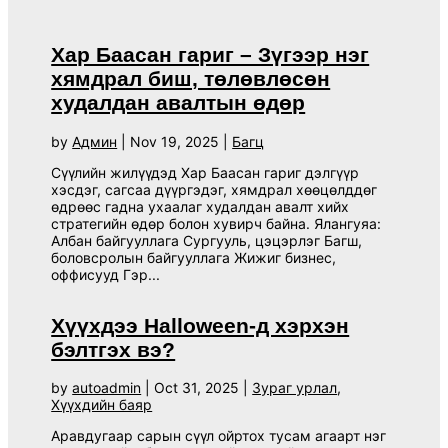
Хар Баасан гариг – Зүгээр нэг
хямдрал биш, төлөвлөсөн
худалдан авалтын өдөр
by
Админ
|
Nov 19, 2025
|
Багц
Сүүлийн жилүүдэд Хар Баасан гариг дэлгүүр
хэсдэг, сагсаа дүүргэдэг, хямдрал хөөцөлддөг
өдрөөс гадна ухаалаг худалдан авалт хийх
стратегийн өдөр болон хувирч байна. Ялангуяа:
Албан байгууллага Сургууль, цэцэрлэг Багш,
боловсролын байгууллага Жижиг бизнес,
оффисууд Гэр...
Хүүхдээ Halloween-д хэрхэн
бэлтгэх вэ?
by
autoadmin
|
Oct 31, 2025
|
Зураг урлал
,
Хүүхдийн баяр
Аравдугаар сарын сүүл ойртох тусам агаарт нэг