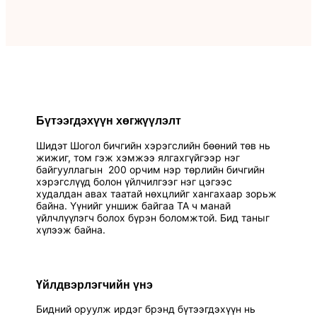
Бүтээгдэхүүн хөгжүүлэлт
Шидэт Шогол бичгийн хэрэгслийн бөөний төв нь
жижиг, том гэж хэмжээ ялгахгүйгээр нэг
байгууллагын 200 орчим нэр төрлийн бичгийн
хэрэгслүүд болон үйлчилгээг нэг цэгээс
худалдан авах таатай нөхцлийг хангахаар зорьж
байна. Үүнийг уншиж байгаа ТА ч манай
үйлчлүүлэгч болох бүрэн боломжтой. Бид таныг
хүлээж байна.
Үйлдвэрлэгчийн үнэ
Бидний оруулж ирдэг брэнд бүтээгдэхүүн нь