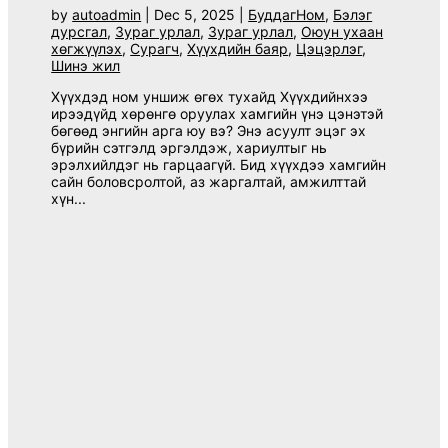
by
autoadmin
|
Dec 5, 2025
|
БуддагНом
,
Бэлэг
дурсгал
,
Зураг урлал
,
Зураг урлал
,
Оюун ухаан
хөгжүүлэх
,
Сурагч
,
Хүүхдийн баяр
,
Цэцэрлэг
,
Шинэ жил
Хүүхдэд ном уншиж өгөх тухайд Хүүхдийнхээ
ирээдүйд хөрөнгө оруулах хамгийн үнэ цэнэтэй
бөгөөд энгийн арга юу вэ? Энэ асуулт эцэг эх
бүрийн сэтгэлд эргэлдэж, хариултыг нь
эрэлхийлдэг нь гарцаагүй. Бид хүүхдээ хамгийн
сайн боловсролтой, аз жаргалтай, амжилттай
хүн...