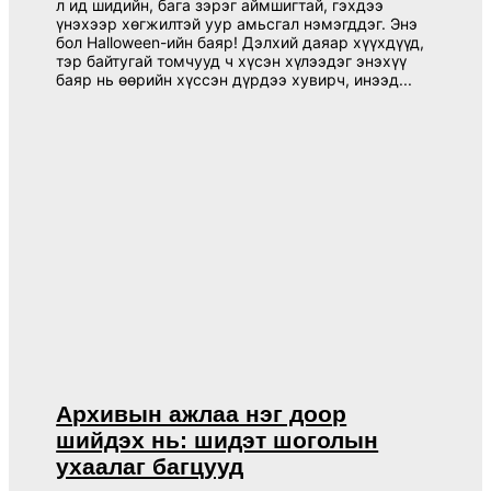
л ид шидийн, бага зэрэг аймшигтай, гэхдээ
үнэхээр хөгжилтэй уур амьсгал нэмэгддэг. Энэ
бол Halloween-ийн баяр! Дэлхий даяар хүүхдүүд,
тэр байтугай томчууд ч хүсэн хүлээдэг энэхүү
баяр нь өөрийн хүссэн дүрдээ хувирч, инээд...
Архивын ажлаа нэг доор
шийдэх нь: шидэт шоголын
ухаалаг багцууд