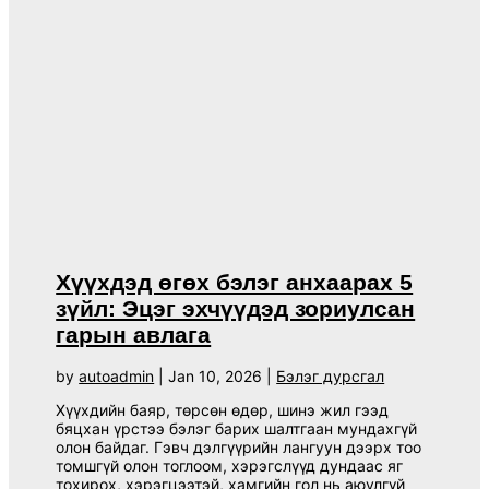
Хүүхдэд өгөх бэлэг анхаарах 5
зүйл: Эцэг эхчүүдэд зориулсан
гарын авлага
by
autoadmin
|
Jan 10, 2026
|
Бэлэг дурсгал
Хүүхдийн баяр, төрсөн өдөр, шинэ жил гээд
бяцхан үрстээ бэлэг барих шалтгаан мундахгүй
олон байдаг. Гэвч дэлгүүрийн лангуун дээрх тоо
томшгүй олон тоглоом, хэрэгслүүд дундаас яг
тохирох, хэрэгцээтэй, хамгийн гол нь аюулгүй