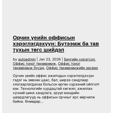
Орчин үеийн оффисын
хэрэглэгдэхүүн: Бүтээмж ба тав
тухын төгс шийдэл
by
autoadmin
|
Jan 23, 2026
|
Бичгийн хэрэгсэл
,
Оффис тоног төхөөрөмж
,
Оффис тоног
төхөөрөмж бусад
,
Оффис төхөөрөмжийн засвар
Орчин үеийн оффис ажилчдын хэрэглэгдэхүүн
гэдэг нь зөвхөн цаас, бал, ширээ сандлаар
хязгаарлагдахаа больсон өргөн хүрээний ойлголт
юм. Технологийн хурдацтай хөгжил, ажиллах
хүчний шинэ хандлага, эрүүл мэндийн
шаардлагууд нь оффисын орчныг эрс өөрчилж
байна. Өнөөдөр...