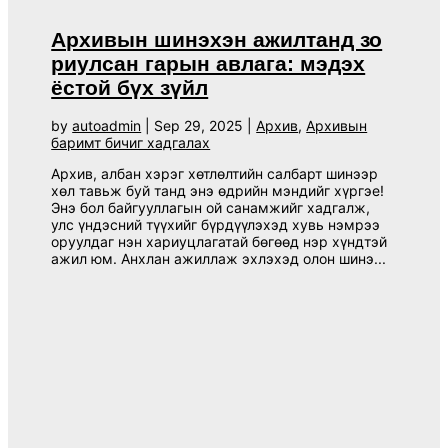
Архивын шинэхэн ажилтанд зо​
риулсан гарын авлага: мэдэх
ёстой бүх зүйл
by
autoadmin
|
Sep 29, 2025
|
Архив
,
Архивын
баримт бичиг хадгалах
Архив, албан хэрэг хөтлөлтийн салбарт шинээр
хөл тавьж буй танд энэ өдрийн мэндийг хүргэе!
Энэ бол байгууллагын ой санамжийг хадгалж,
улс үндэсний түүхийг бүрдүүлэхэд хувь нэмрээ
оруулдаг нэн хариуцлагатай бөгөөд нэр хүндтэй
ажил юм. Анхлан ажиллаж эхлэхэд олон шинэ...