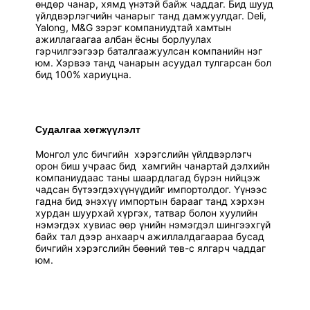
өндөр чанар, хямд үнэтэй байж чаддаг. Бид шууд
үйлдвэрлэгчийн чанарыг танд дамжуулдаг. Deli,
Yalong, M&G зэрэг компаниудтай хамтын
ажиллагаагаа албан ёсны борлуулах
гэрчилгээгээр баталгаажуулсан компанийн нэг
юм. Хэрвээ танд чанарын асуудал тулгарсан бол
бид 100% хариуцна.
Судалгаа хөгжүүлэлт
Монгол улс бичгийн хэрэгслийн үйлдвэрлэгч
орон биш учраас бид хамгийн чанартай дэлхийн
компаниудаас таны шаардлагад бүрэн нийцэж
чадсан бүтээгдэхүүнүүдийг импортолдог. Үүнээс
гадна бид энэхүү импортын барааг танд хэрхэн
хурдан шуурхай хүргэх, татвар болон хуулийн
нэмэгдэх хувиас өөр үнийн нэмэгдэл шингээхгүй
байх тал дээр анхаарч ажиллалдагаараа бусад
бичгийн хэрэгслийн бөөний төв-с ялгарч чаддаг
юм.