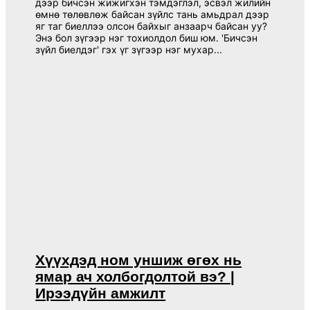
дээр бичсэн жижигхэн тэмдэглэл, эсвэл жилийн
өмнө төлөвлөж байсан зүйлс тань амьдрал дээр
яг таг биеллээ олсон байхыг анзаарч байсан уу?
Энэ бол зүгээр нэг тохиолдол биш юм. 'Бичсэн
зүйл биелдэг' гэх үг зүгээр нэг мухар...
Хүүхдэд ном уншиж өгөх нь
ямар ач холбогдолтой вэ? |
Ирээдүйн амжилт