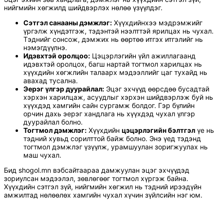
нийгмийн хөгжилд шийдвэрлэх нөлөө үзүүлдэг.
Сэтгэл санааны дэмжлэг:
Хүүхдийнхээ мэдрэмжийг
үргэлж хүндэтгэж, тэдэнтэй нээлттэй ярилцах нь чухал.
Тэднийг сонсож, дэмжих нь өөртөө итгэх итгэлийг нь
нэмэгдүүлнэ.
Идэвхтэй оролцоо:
Цэцэрлэгийн үйл ажиллагаанд
идэвхтэй оролцох, багш нартай тогтмол харилцах нь
хүүхдийн хөгжлийн талаарх мэдээллийг цаг тухайд нь
авахад тусална.
Эерэг үлгэр дуурайлал:
Эцэг эхчүүд өөрсдөө бусадтай
хэрхэн харилцаж, асуудлыг хэрхэн шийдвэрлэж буй нь
хүүхдэд хамгийн сайн сургамж болдог. Гэр бүлийн
орчин дахь эерэг хандлага нь хүүхдэд чухал үлгэр
дуурайлал болно.
Тогтмол дэмжлэг:
Хүүхдийн
цэцэрлэгийн бэлтгэл
үе нь
тэдний хувьд сорилттой байж болно. Энэ үед тэдэнд
тогтмол дэмжлэг үзүүлж, урамшуулан зоригжуулах нь
маш чухал.
Бид shogol.mn вэбсайтаараа дамжуулан эцэг эхчүүдэд
зориулсан мэдээлэл, зөвлөгөөг тогтмол хүргэж байна.
Хүүхдийн сэтгэл зүй, нийгмийн хөгжил нь тэдний ирээдүйн
амжилтад нөлөөлөх хамгийн чухал хүчин зүйлсийн нэг юм.