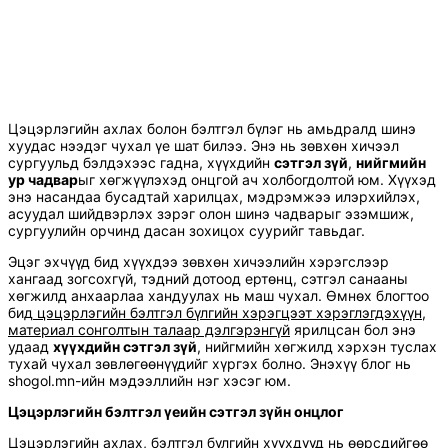
Цэцэрлэгийн ахлах болон бэлтгэл бүлэг нь амьдралд шинэ
хуудас нээдэг чухал үе шат билээ. Энэ нь зөвхөн хичээл
сургуульд бэлдэхээс гадна, хүүхдийн
сэтгэл зүй
,
нийгмийн
ур чадвар
ыг хөгжүүлэхэд онцгой ач холбогдолтой юм. Хүүхэд
энэ насандаа бусадтай харилцах, мэдрэмжээ илэрхийлэх,
асуудал шийдвэрлэх зэрэг олон шинэ чадварыг эзэмшиж,
сургуулийн орчинд дасан зохицох суурийг тавьдаг.
Эцэг эхчүүд бид хүүхдээ зөвхөн хичээлийн хэрэгслээр
хангаад зогсохгүй, тэдний дотоод ертөнц, сэтгэл санааны
хөгжилд анхаарлаа хандуулах нь маш чухал. Өмнөх блогтоо
бид
цэцэрлэгийн бэлтгэл бүлгийн хэрэгцээт хэрэглэгдэхүүн,
материал сонголтын талаар дэлгэрэнгүй
ярилцсан бол энэ
удаад
хүүхдийн сэтгэл зүй
, нийгмийн хөгжилд хэрхэн туслах
тухай чухал зөвлөгөөнүүдийг хүргэх болно. Энэхүү блог нь
shogol.mn-ийн мэдээллийн нэг хэсэг юм.
Цэцэрлэгийн бэлтгэл үеийн сэтгэл зүйн онцлог
Цэцэрлэгийн ахлах, бэлтгэл бүлгийн хүүхдүүд нь өөрсдийгөө