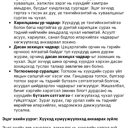
хуваалцах, ээлжлэх зэрэг нь хүүхдийг хамтран
амьдрах, бусдыг хүндлэхэд сургадаг. Эцэг эхчүүд
гэртээ ч гэсэн ах дүү, үе тэнгийнхэнтэй нь хуваалцахыг
сургах нь чухал.
Харилцааны ур чадвар:
Хүүхдүүд үе тэнгийнхэнтэйгээ
болон багш нартайгаа үр дүнтэй харилцаж сурах нь
тэдний нийгмийн амьдралд чухал нөлөөтэй. Асуулт
асуух, хариулах, санал бодлоо илэрхийлэх чадварыг
хөгжүүлэхэд анхаарвал зохино.
Дасан зохицох чадвар:
Цэцэрлэгийн орчин нь гэрийн
орчноос ялгаатай байдаг тул хүүхдүүд шинэ дүрэм
журам, орчинд
дасан зохицох чадвар
-ыг эзэмших нь
чухал. Эцэг эхчүүд шинэ орчинд хүүхдээ хэрхэн дасан
зохицоход туслах талаар зөвлөгөө авч болно.
Тоглоомоор суралцах:
Тоглоом нь хүүхдийн сурах үйл
явцын салшгүй нэг хэсэг юм. Ганцаараа тоглох, бүлгээр
тоглох зэрэг нь тэднийг бүтээлч сэтгэлгээтэй болгож,
асуудал шийдвэрлэх чадварыг хөгжүүлдэг. Жишээлбэл,
бичиг хэргийн хэрэгсэл (өмнөх блогт дурдсан) нь
хүүхдийн
бүтээлч сэтгэлгээ
-г хөгжүүлэхэд чухал үүрэг
гүйцэтгэдэг. Зураг зурах, гар урлал хийх нь тэднийг
өөрийгөө илэрхийлэх, мэдрэмжээ дамжуулахад
тусална.
Эцэг эхийн үүрэг: Хүүхэд хүмүүжүүлэхэд анхаарах зүйлс
Эцэг эхийн зөв хандлага, дэмжлэг нь хүүхдийн сэтгэл зүй,