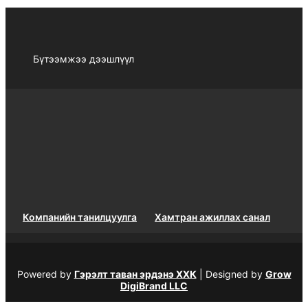
Бүтээмжээ дээшлүүл
Компанийн танилцуулга
Хамтран ажиллах санал
Powered by
Гэрэлт таван эрдэнэ ХХК
| Designed by
Grow
DigiBrand LLC