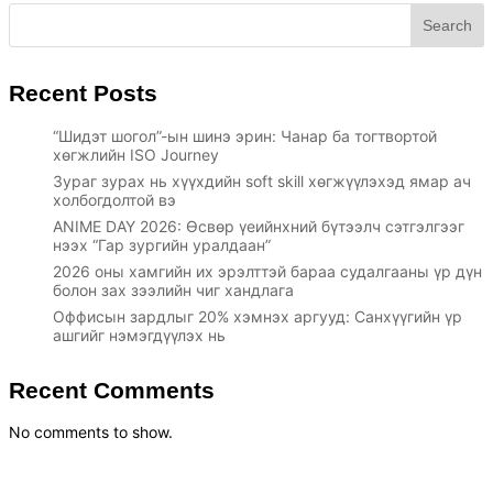
Search
Recent Posts
“Шидэт шогол”-ын шинэ эрин: Чанар ба тогтвортой
хөгжлийн ISO Journey
Зураг зурах нь хүүхдийн soft skill хөгжүүлэхэд ямар ач
холбогдолтой вэ
ANIME DAY 2026: Өсвөр үеийнхний бүтээлч сэтгэлгээг
нээх “Гар зургийн уралдаан”
2026 оны хамгийн их эрэлттэй бараа судалгааны үр дүн
болон зах зээлийн чиг хандлага
Оффисын зардлыг 20% хэмнэх аргууд: Санхүүгийн үр
ашгийг нэмэгдүүлэх нь
Recent Comments
No comments to show.