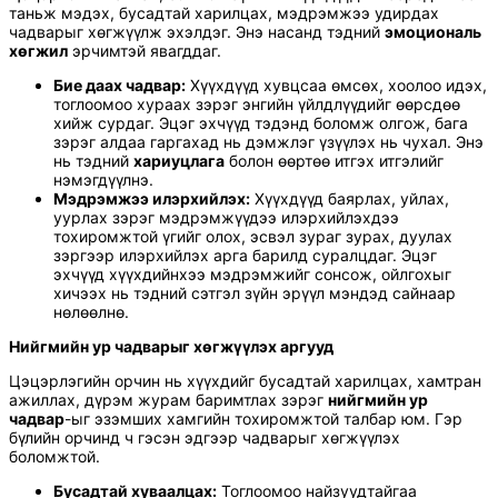
таньж мэдэх, бусадтай харилцах, мэдрэмжээ удирдах
чадварыг хөгжүүлж эхэлдэг. Энэ насанд тэдний
эмоциональ
хөгжил
эрчимтэй явагддаг.
Бие даах чадвар:
Хүүхдүүд хувцсаа өмсөх, хоолоо идэх,
тоглоомоо хураах зэрэг энгийн үйлдлүүдийг өөрсдөө
хийж сурдаг. Эцэг эхчүүд тэдэнд боломж олгож, бага
зэрэг алдаа гаргахад нь дэмжлэг үзүүлэх нь чухал. Энэ
нь тэдний
хариуцлага
болон өөртөө итгэх итгэлийг
нэмэгдүүлнэ.
Мэдрэмжээ илэрхийлэх:
Хүүхдүүд баярлах, уйлах,
уурлах зэрэг мэдрэмжүүдээ илэрхийлэхдээ
тохиромжтой үгийг олох, эсвэл зураг зурах, дуулах
зэргээр илэрхийлэх арга барилд суралцдаг. Эцэг
эхчүүд хүүхдийнхээ мэдрэмжийг сонсож, ойлгохыг
хичээх нь тэдний сэтгэл зүйн эрүүл мэндэд сайнаар
нөлөөлнө.
Нийгмийн ур чадварыг хөгжүүлэх аргууд
Цэцэрлэгийн орчин нь хүүхдийг бусадтай харилцах, хамтран
ажиллах, дүрэм журам баримтлах зэрэг
нийгмийн ур
чадвар
-ыг эзэмших хамгийн тохиромжтой талбар юм. Гэр
бүлийн орчинд ч гэсэн эдгээр чадварыг хөгжүүлэх
боломжтой.
Бусадтай хуваалцах:
Тоглоомоо найзуудтайгаа