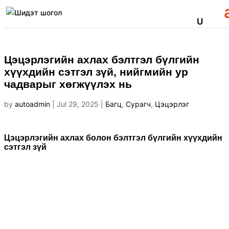
Цэцэрлэгийн ахлах бэлтгэл бүлгийн
хүүхдийн сэтгэл зүй, нийгмийн ур
чадварыг хөгжүүлэх нь
by
autoadmin
|
Jul 29, 2025
|
Багц
,
Сурагч
,
Цэцэрлэг
Цэцэрлэгийн ахлах болон бэлтгэл бүлгийн хүүхдийн
сэтгэл зүй