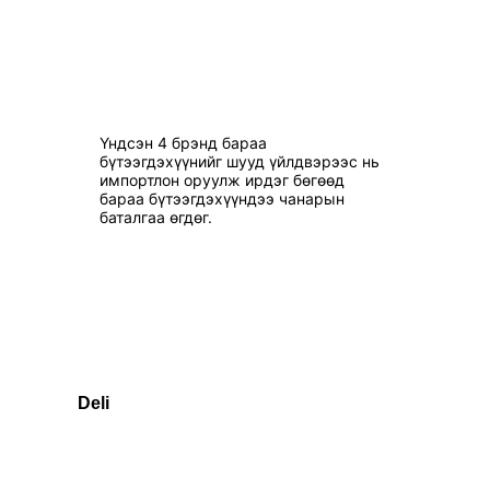
Үндсэн 4 брэнд бараа
бүтээгдэхүүнийг шууд үйлдвэрээс нь
импортлон оруулж ирдэг бөгөөд
бараа бүтээгдэхүүндээ чанарын
баталгаа өгдөг.
Deli