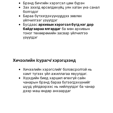
Брэнд бичгийн хэрэгсэл цөм бүрэн
Зах зээлд өрсөлдөхүйц уян хатан үнэ санал
болгодог
Бараа бүтээгдэхүүнүүддээ зөвлөх
үйлчилгээг үзүүлдэг
Бусдаас
архивын хэрэгсэл бүгд нэг дор
байдгаараа ялгардаг
ба мөн архивын
тоног төхөөрөмийн засвар үйлчилгээ
үзүүлдэг
Хичээлийн /сурагч/ хэрэгцээнд
Хичээлийн хэрэгслийг боловсролтой нь
хамт түгээх үйл ажиллагаа явуулдаг.
Хүүхдийн биед харшил өгөхгүй сайн
чанарын брэнд бараа бүтээгдэхүүнийг
шууд үйлдвэрээс нь нийлүүлдэг ба чанар
дээр маш өндөр анхаардаг