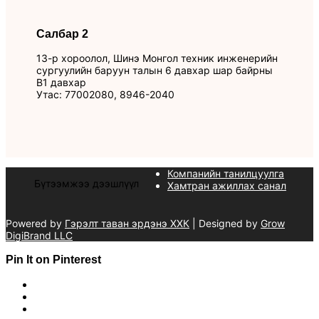
Салбар 2
13-р хороолол, Шинэ Монгол техник инженерийн
сургуулийн баруун талын 6 давхар шар байрны
B1 давхар
Утас: 77002080, 8946-2040
Компанийн танилцуулга
Бүтээмжээ дээшлүүл
Хамтран ажиллах санал
Powered by
Гэрэлт таван эрдэнэ ХХК
| Designed by
Grow
DigiBrand LLC
Pin It on Pinterest