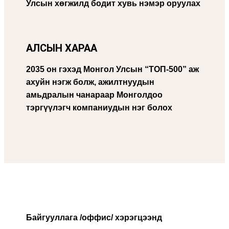
Улсын хөгжилд бодит хувь нэмэр оруулах
АЛСЫН ХАРАА
2035 он гэхэд Монгол Улсын “ТОП-500” аж
ахуйн нэгж
болж
, ажилтнуудын
амьдралын чанараар Монголдоо
тэргүүлэгч компаниудын нэг болох
Байгууллага /оффис/ хэрэгцээнд