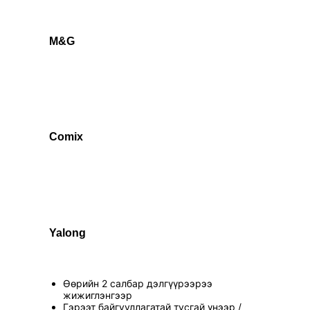
M&G
Comix
Yalong
Өөрийн 2 салбар дэлгүүрээрээ
жижиглэнгээр
Гэрээт байгууллагатай тусгай үнээр /