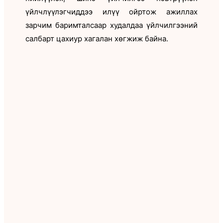
үйлчлүүлэгчиддээ илүү ойртож ажиллах
зарчим баримталсаар худалдаа үйлчилгээний
салбарт цахиур хагалан хөгжиж байна.