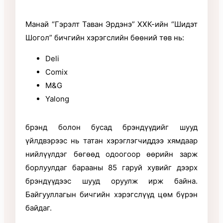
Манай “Гэрэлт Таван Эрдэнэ” ХХК-ийн “Шидэт
Шогол” бичгийн хэрэгслийн бөөний төв нь:
Deli
Comix
M&G
Yalong
брэнд болон бусад брэндүүдийг шууд
үйлдвэрээс нь татан хэрэглэгчиддээ хямдаар
нийлүүлдэг бөгөөд одоогоор өөрийн зарж
борлуулдаг барааны 85 гаруй хувийг дээрх
брэндүүдээс шууд оруулж ирж байна.
Байгууллагын бичгийн хэрэгслүүд цөм бүрэн
байдаг.