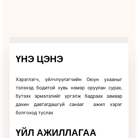
ҮНЭ ЦЭНЭ
Хэрэглэгч, үйлчлүүлэгчийн Оюун ухааныг
тэлэхэд бодитой хувь нэмэр оруулан сурах,
бүтээх эрмэлзлийг үргэлж бадраах замаар
дахин давтагдашгүй санааг ажил хэрэг
болгоход туслах
ҮЙЛ АЖИЛЛАГАА