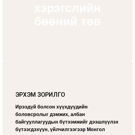
хэрэгслийн
бөөний төв
ЭРХЭМ ЗОРИЛГО
Ирээдүй болсон хүүхдүүдийн
боловсролыг дэмжих, албан
байгууллагуудын бүтээмжийг дээшлүүлэх
бүтээгдэхүүн, үйлчилгээгээр
Монгол