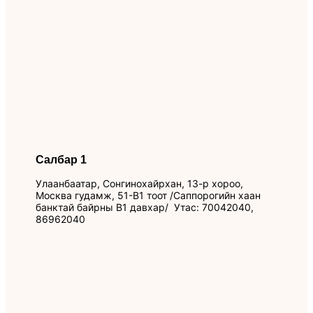
Салбар 1
Улаанбаатар, Сонгинохайрхан, 13-р хороо,
Москва гудамж, 51-B1 тоот /Саппорогийн хаан
банктай байрны В1 давхар/ Утас: 70042040,
86962040