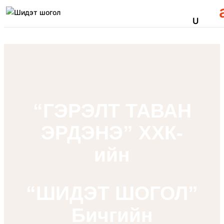
“ГЭРЭЛТ ТАВАН
ЭРДЭНЭ” ХХК-
ийн
“ШИДЭТ ШОГОЛ”
Бичгийн