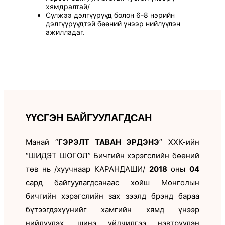
хямдралтай/
Сүлжээ дэлгүүрүүд болон 6-8 нэрийн
дэлгүүрүүдтэй бөөний үнээр нийлүүлэн
ажилладаг.
ҮҮСГЭН БАЙГУУЛАГДСАН
Манай “
ГЭРЭЛТ ТАВАН ЭРДЭНЭ
” ХХК-ийн
“ШИДЭТ ШОГОЛ” Бичгийн хэрэгслийн бөөний
төв нь /хуучнаар КАРАНДАШИ/
2018
оны
04
сард байгуулагдсанаас хойш Монголын
бичгийн хэрэгслийн зах зээлд брэнд бараа
бүтээгдэхүүнийг хамгийн хямд үнээр
нийлүүлэх, шинэ үйлчилгээ нэвтрүүлэн