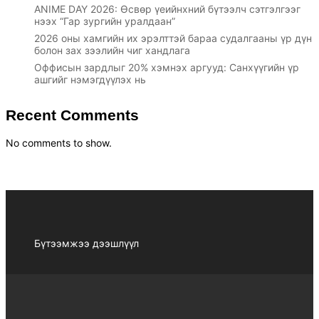
ANIME DAY 2026: Өсвөр үеийнхний бүтээлч сэтгэлгээг
нээх “Гар зургийн уралдаан”
2026 оны хамгийн их эрэлттэй бараа судалгааны үр дүн
болон зах зээлийн чиг хандлага
Оффисын зардлыг 20% хэмнэх аргууд: Санхүүгийн үр
ашгийг нэмэгдүүлэх нь
Recent Comments
No comments to show.
Бүтээмжээ дээшлүүл