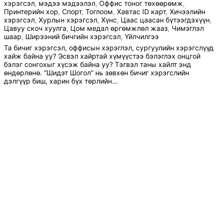
хэрэгсэл
,
мэдээ мэдээлэл
,
Оффис тоног төхөөрөмж
,
Принтерийн хор
,
Спорт
,
Тоглоом
,
Хавтас ID карт
,
Хичээлийн
хэрэгсэл
,
Хурлын хэрэгсэл
,
Хүнс
,
Цаас цаасан бүтээгдэхүүн
,
Цавуу скоч хуулга
,
Цом медал өргөмжлөл жааз
,
Чимэглэл
шаар
,
Ширээний бичгийн хэрэгсэл
,
Үйлчилгээ
Та бичиг хэрэгсэл, оффисын хэрэглэл, сургуулийн хэрэгслүүд
хайж байна уу? Эсвэл хайртай хүмүүстээ бэлэглэх онцгой
бэлэг сонгохыг хүсэж байна уу? Тэгвэл таны хайлт энд
өндөрлөнө. “Шидэт Шогол” нь зөвхөн бичиг хэрэгслийн
дэлгүүр биш, харин бүх төрлийн...