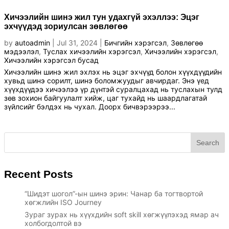
Хичээлийн шинэ жил тун удахгүй эхэллээ: Эцэг
эхчүүдэд зориулсан зөвлөгөө
by
autoadmin
|
Jul 31, 2024
|
Бичгийн хэрэгсэл
,
Зөвлөгөө
мэдээлэл
,
Туслах хичээлийн хэрэгсэл
,
Хичээлийн хэрэгсэл
,
Хичээлийн хэрэгсэл бусад
Хичээлийн шинэ жил эхлэх нь эцэг эхчүүд болон хүүхдүүдийн
хувьд шинэ сорилт, шинэ боломжуудыг авчирдаг. Энэ үед
хүүхдүүдээ хичээлээ үр дүнтэй суралцахад нь туслахын тулд
зөв зохион байгуулалт хийж, цаг тухайд нь шаардлагатай
зүйлсийг бэлдэх нь чухал. Доорх бичвэрээрээ...
Search
Recent Posts
“Шидэт шогол”-ын шинэ эрин: Чанар ба тогтвортой
хөгжлийн ISO Journey
Зураг зурах нь хүүхдийн soft skill хөгжүүлэхэд ямар ач
холбогдолтой вэ