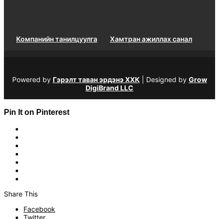
Компанийн танилцуулга
Хамтран ажиллах санал
Powered by
Гэрэлт таван эрдэнэ ХХК
| Designed by
Grow
DigiBrand LLC
Pin It on Pinterest
Share This
Facebook
Twitter