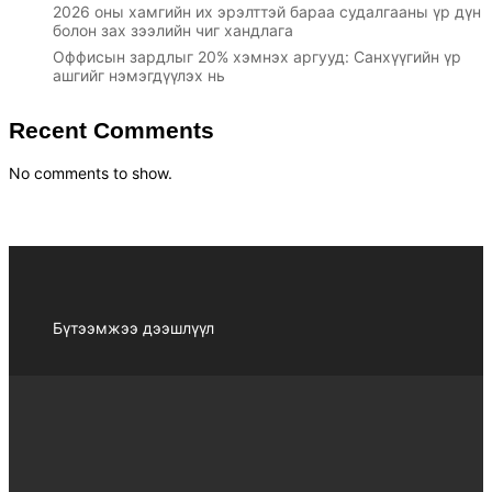
2026 оны хамгийн их эрэлттэй бараа судалгааны үр дүн
болон зах зээлийн чиг хандлага
Оффисын зардлыг 20% хэмнэх аргууд: Санхүүгийн үр
ашгийг нэмэгдүүлэх нь
Recent Comments
No comments to show.
Бүтээмжээ дээшлүүл