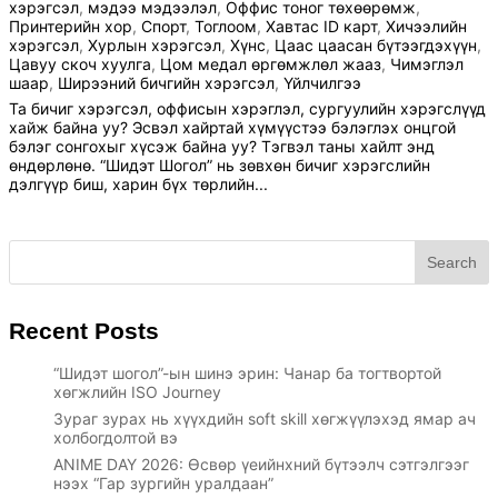
хэрэгсэл
,
мэдээ мэдээлэл
,
Оффис тоног төхөөрөмж
,
Принтерийн хор
,
Спорт
,
Тоглоом
,
Хавтас ID карт
,
Хичээлийн
хэрэгсэл
,
Хурлын хэрэгсэл
,
Хүнс
,
Цаас цаасан бүтээгдэхүүн
,
Цавуу скоч хуулга
,
Цом медал өргөмжлөл жааз
,
Чимэглэл
шаар
,
Ширээний бичгийн хэрэгсэл
,
Үйлчилгээ
Та бичиг хэрэгсэл, оффисын хэрэглэл, сургуулийн хэрэгслүүд
хайж байна уу? Эсвэл хайртай хүмүүстээ бэлэглэх онцгой
бэлэг сонгохыг хүсэж байна уу? Тэгвэл таны хайлт энд
өндөрлөнө. “Шидэт Шогол” нь зөвхөн бичиг хэрэгслийн
дэлгүүр биш, харин бүх төрлийн...
Search
Recent Posts
“Шидэт шогол”-ын шинэ эрин: Чанар ба тогтвортой
хөгжлийн ISO Journey
Зураг зурах нь хүүхдийн soft skill хөгжүүлэхэд ямар ач
холбогдолтой вэ
ANIME DAY 2026: Өсвөр үеийнхний бүтээлч сэтгэлгээг
нээх “Гар зургийн уралдаан”