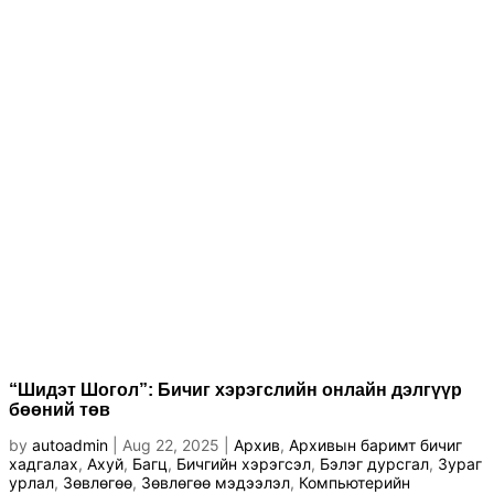
“Шидэт Шогол”: Бичиг хэрэгслийн онлайн дэлгүүр
бөөний төв
by
autoadmin
|
Aug 22, 2025
|
Архив
,
Архивын баримт бичиг
хадгалах
,
Ахуй
,
Багц
,
Бичгийн хэрэгсэл
,
Бэлэг дурсгал
,
Зураг
урлал
,
Зөвлөгөө
,
Зөвлөгөө мэдээлэл
,
Компьютерийн