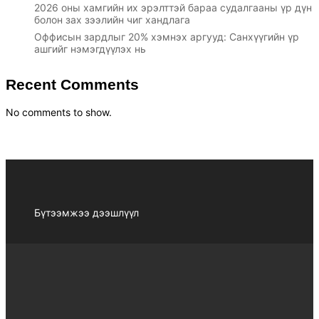
2026 оны хамгийн их эрэлттэй бараа судалгааны үр дүн
болон зах зээлийн чиг хандлага
Оффисын зардлыг 20% хэмнэх аргууд: Санхүүгийн үр
ашгийг нэмэгдүүлэх нь
Recent Comments
No comments to show.
Бүтээмжээ дээшлүүл