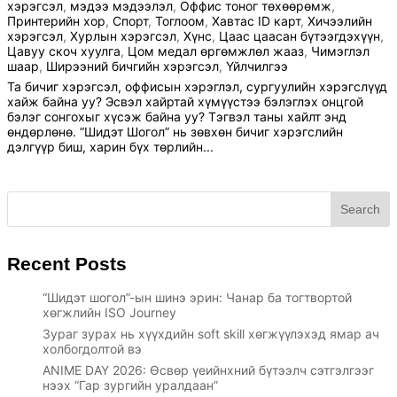
хэрэгсэл
,
мэдээ мэдээлэл
,
Оффис тоног төхөөрөмж
,
Принтерийн хор
,
Спорт
,
Тоглоом
,
Хавтас ID карт
,
Хичээлийн
хэрэгсэл
,
Хурлын хэрэгсэл
,
Хүнс
,
Цаас цаасан бүтээгдэхүүн
,
Цавуу скоч хуулга
,
Цом медал өргөмжлөл жааз
,
Чимэглэл
шаар
,
Ширээний бичгийн хэрэгсэл
,
Үйлчилгээ
Та бичиг хэрэгсэл, оффисын хэрэглэл, сургуулийн хэрэгслүүд
хайж байна уу? Эсвэл хайртай хүмүүстээ бэлэглэх онцгой
бэлэг сонгохыг хүсэж байна уу? Тэгвэл таны хайлт энд
өндөрлөнө. “Шидэт Шогол” нь зөвхөн бичиг хэрэгслийн
дэлгүүр биш, харин бүх төрлийн...
Search
Recent Posts
“Шидэт шогол”-ын шинэ эрин: Чанар ба тогтвортой
хөгжлийн ISO Journey
Зураг зурах нь хүүхдийн soft skill хөгжүүлэхэд ямар ач
холбогдолтой вэ
ANIME DAY 2026: Өсвөр үеийнхний бүтээлч сэтгэлгээг
нээх “Гар зургийн уралдаан”