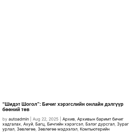
“Шидэт Шогол”: Бичиг хэрэгслийн онлайн дэлгүүр
бөөний төв
by
autoadmin
|
Aug 22, 2025
|
Архив
,
Архивын баримт бичиг
хадгалах
,
Ахуй
,
Багц
,
Бичгийн хэрэгсэл
,
Бэлэг дурсгал
,
Зураг
урлал
,
Зөвлөгөө
,
Зөвлөгөө мэдээлэл
,
Компьютерийн