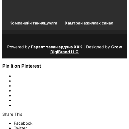
Компанийн танилцуулга
Хамтран ажиллах санал
Powered by
Гэрэлт таван эрдэнэ ХХК
| Designed by
Grow
DigiBrand LLC
Pin It on Pinterest
Share This
Facebook
Twitter