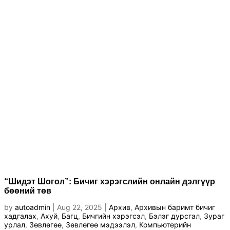
“Шидэт Шогол”: Бичиг хэрэгслийн онлайн дэлгүүр
бөөний төв
by
autoadmin
|
Aug 22, 2025
|
Архив
,
Архивын баримт бичиг
хадгалах
,
Ахуй
,
Багц
,
Бичгийн хэрэгсэл
,
Бэлэг дурсгал
,
Зураг
урлал
,
Зөвлөгөө
,
Зөвлөгөө мэдээлэл
,
Компьютерийн