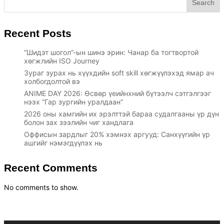
Search
Recent Posts
“Шидэт шогол”-ын шинэ эрин: Чанар ба тогтвортой
хөгжлийн ISO Journey
Зураг зурах нь хүүхдийн soft skill хөгжүүлэхэд ямар ач
холбогдолтой вэ
ANIME DAY 2026: Өсвөр үеийнхний бүтээлч сэтгэлгээг
нээх “Гар зургийн уралдаан”
2026 оны хамгийн их эрэлттэй бараа судалгааны үр дүн
болон зах зээлийн чиг хандлага
Оффисын зардлыг 20% хэмнэх аргууд: Санхүүгийн үр
ашгийг нэмэгдүүлэх нь
Recent Comments
No comments to show.