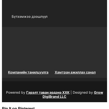
Бүтээмжээ дээшлүүл
Компанийн танилцуулга
Хамтран ажиллах санал
Powered by
Гэрэлт таван эрдэнэ ХХК
| Designed by
Grow
DigiBrand LLC
Pin It on Pinterest