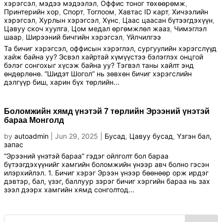
хэрэгсэл
,
мэдээ мэдээлэл
,
Оффис тоног төхөөрөмж
,
Принтерийн хор
,
Спорт
,
Тоглоом
,
Хавтас ID карт
,
Хичээлийн
хэрэгсэл
,
Хурлын хэрэгсэл
,
Хүнс
,
Цаас цаасан бүтээгдэхүүн
,
Цавуу скоч хуулга
,
Цом медал өргөмжлөл жааз
,
Чимэглэл
шаар
,
Ширээний бичгийн хэрэгсэл
,
Үйлчилгээ
Та бичиг хэрэгсэл, оффисын хэрэглэл, сургуулийн хэрэгслүүд
хайж байна уу? Эсвэл хайртай хүмүүстээ бэлэглэх онцгой
бэлэг сонгохыг хүсэж байна уу? Тэгвэл таны хайлт энд
өндөрлөнө. “Шидэт Шогол” нь зөвхөн бичиг хэрэгслийн
дэлгүүр биш, харин бүх төрлийн...
Боломжийн хямд үнэтэй 7 төрлийн Эрээний үнэтэй
бараа Монголд
by
autoadmin
|
Jun 29, 2025
|
Бусад
,
Цавуу бусад
,
Үзгэн бал,
запас
“Эрээний үнэтэй бараа” гэдэг ойлголт бол бараа
бүтээгдэхүүнийг хамгийн боломжийн үнээр авч болно гэсэн
илэрхийлэл. 1. Бичиг хэрэг Эрээн үнээр бөөнөөр орж ирдэг
дэвтэр, бал, үзэг, баллуур зэрэг бичиг хэргийн бараа нь зах
зээл дээрх хамгийн хямд сонголтод...