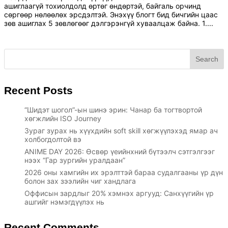
ашиглаагүй тохиолдолд өртөг өндөртэй, байгаль орчинд
сөргөөр нөлөөлөх эрсдэлтэй. Энэхүү блогт бид бичгийн цаас
зөв ашиглах 5 зөвлөгөөг дэлгэрэнгүй хуваалцаж байна. 1....
Search
Recent Posts
“Шидэт шогол”-ын шинэ эрин: Чанар ба тогтвортой
хөгжлийн ISO Journey
Зураг зурах нь хүүхдийн soft skill хөгжүүлэхэд ямар ач
холбогдолтой вэ
ANIME DAY 2026: Өсвөр үеийнхний бүтээлч сэтгэлгээг
нээх “Гар зургийн уралдаан”
2026 оны хамгийн их эрэлттэй бараа судалгааны үр дүн
болон зах зээлийн чиг хандлага
Оффисын зардлыг 20% хэмнэх аргууд: Санхүүгийн үр
ашгийг нэмэгдүүлэх нь
Recent Comments