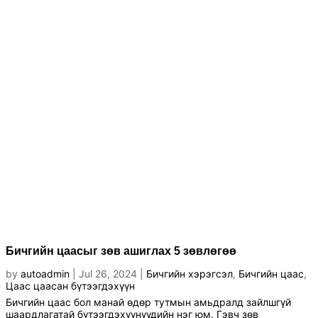
Бичгийн цаасыг зөв ашиглах 5 зөвлөгөө
by
autoadmin
|
Jul 26, 2024
|
Бичгийн хэрэгсэл
,
Бичгийн цаас
,
Цаас цаасан бүтээгдэхүүн
Бичгийн цаас бол манай өдөр тутмын амьдралд зайлшгүй
шаардлагатай бүтээгдэхүүнүүдийн нэг юм. Гэвч зөв