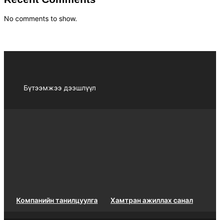
No comments to show.
Бүтээмжээ дээшлүүл
Компанийн танилцуулга
Хамтран ажиллах санал