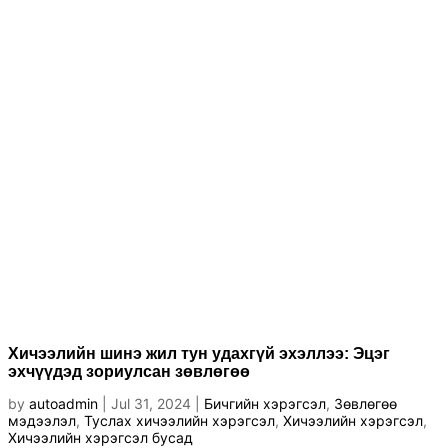
Хичээлийн шинэ жил тун удахгүй эхэллээ: Эцэг
эхчүүдэд зориулсан зөвлөгөө
by
autoadmin
|
Jul 31, 2024
|
Бичгийн хэрэгсэл
,
Зөвлөгөө
мэдээлэл
,
Туслах хичээлийн хэрэгсэл
,
Хичээлийн хэрэгсэл
,
Хичээлийн хэрэгсэл бусад