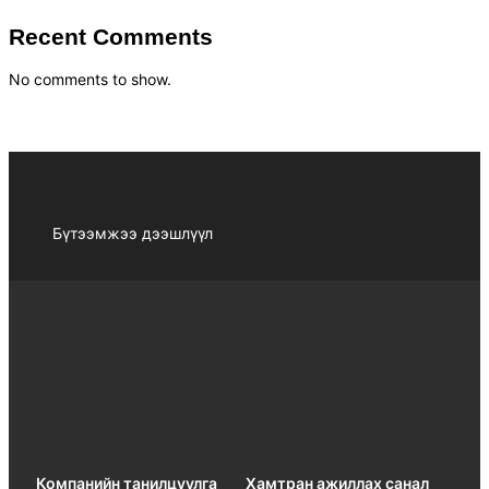
Recent Comments
No comments to show.
Бүтээмжээ дээшлүүл
Компанийн танилцуулга
Хамтран ажиллах санал