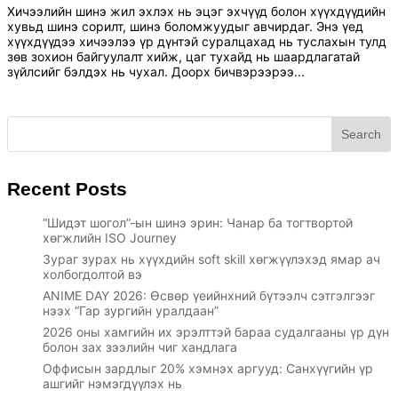
Хичээлийн шинэ жил эхлэх нь эцэг эхчүүд болон хүүхдүүдийн
хувьд шинэ сорилт, шинэ боломжуудыг авчирдаг. Энэ үед
хүүхдүүдээ хичээлээ үр дүнтэй суралцахад нь туслахын тулд
зөв зохион байгуулалт хийж, цаг тухайд нь шаардлагатай
зүйлсийг бэлдэх нь чухал. Доорх бичвэрээрээ...
Search
Recent Posts
“Шидэт шогол”-ын шинэ эрин: Чанар ба тогтвортой
хөгжлийн ISO Journey
Зураг зурах нь хүүхдийн soft skill хөгжүүлэхэд ямар ач
холбогдолтой вэ
ANIME DAY 2026: Өсвөр үеийнхний бүтээлч сэтгэлгээг
нээх “Гар зургийн уралдаан”
2026 оны хамгийн их эрэлттэй бараа судалгааны үр дүн
болон зах зээлийн чиг хандлага
Оффисын зардлыг 20% хэмнэх аргууд: Санхүүгийн үр
ашгийг нэмэгдүүлэх нь