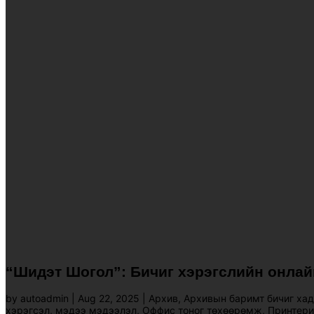
“Шидэт Шогол”: Бичиг хэрэгслийн онлай
by
autoadmin
|
Aug 22, 2025
|
Архив
,
Архивын баримт бичиг хад
хэрэгсэл
,
мэдээ мэдээлэл
,
Оффис тоног төхөөрөмж
,
Принтери