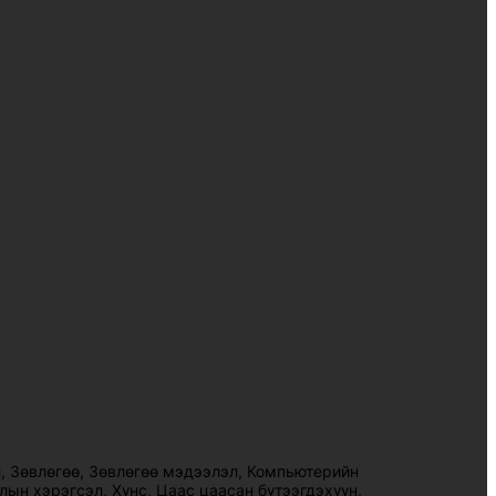
л
,
Зөвлөгөө
,
Зөвлөгөө мэдээлэл
,
Компьютерийн
лын хэрэгсэл
,
Хүнс
,
Цаас цаасан бүтээгдэхүүн
,