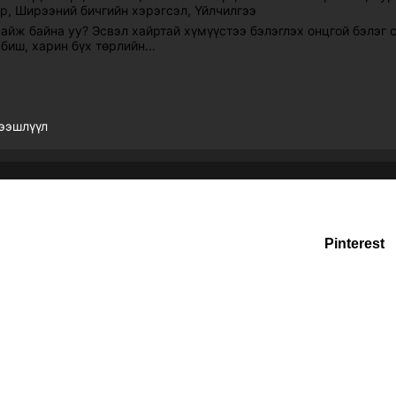
ар
,
Ширээний бичгийн хэрэгсэл
,
Үйлчилгээ
хайж байна уу? Эсвэл хайртай хүмүүстээ бэлэглэх онцгой бэлэг 
биш, харин бүх төрлийн...
ээшлүүл
 таван эрдэнэ ХХК
| Designed by
Grow DigiBrand LLC
Pinterest