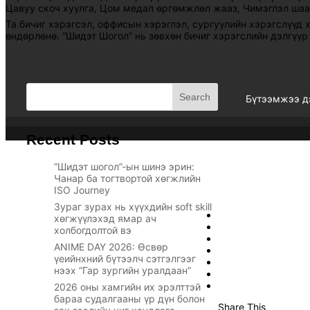
Цавуу скоч хуулга
,
Цом медал өргөмжлөл жааз
,
Чимэглэл ша
Та бичиг хэрэгсэл, оффисын хэрэглэл, сургуулийн хэрэгслүүд 
өндөрлөнө. “Шидэт Шогол” нь зөвхөн бичиг хэрэгслийн дэлгүүр 
Search
Бүтээмжээ д
Recent Posts
“Шидэт шогол”-ын шинэ эрин:
Чанар ба тогтвортой хөгжлийн
ISO Journey
Powered by
Гэрэлт
Зураг зурах нь хүүхдийн soft skill
хөгжүүлэхэд ямар ач
холбогдолтой вэ
ANIME DAY 2026: Өсвөр
үеийнхний бүтээлч сэтгэлгээг
нээх “Гар зургийн уралдаан”
2026 оны хамгийн их эрэлттэй
бараа судалгааны үр дүн болон
Share This