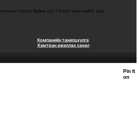
сонгохыг хүсэж байна уу? Тэгвэл таны хайлт энд
Компанийн танилцуулга
Хамтран ажиллах санал
Pin It
on