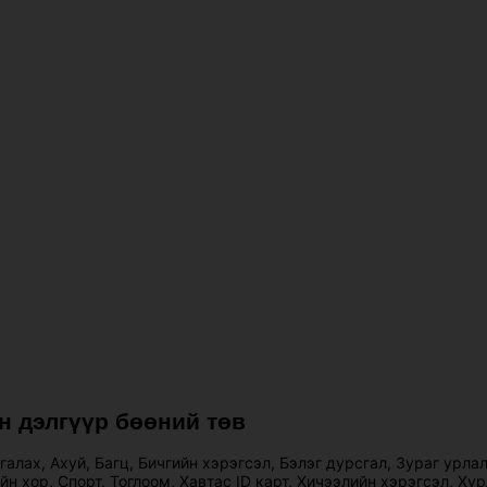
н дэлгүүр бөөний төв
галах
,
Ахуй
,
Багц
,
Бичгийн хэрэгсэл
,
Бэлэг дурсгал
,
Зураг урла
йн хор
,
Спорт
,
Тоглоом
,
Хавтас ID карт
,
Хичээлийн хэрэгсэл
,
Хур