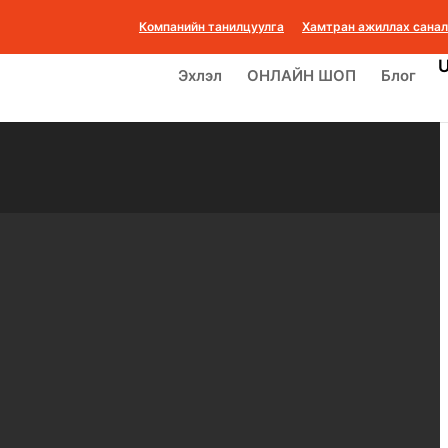
Компанийн танилцуулга
Хамтран ажиллах санал
Эхлэл
ОНЛАЙН ШОП
Блог