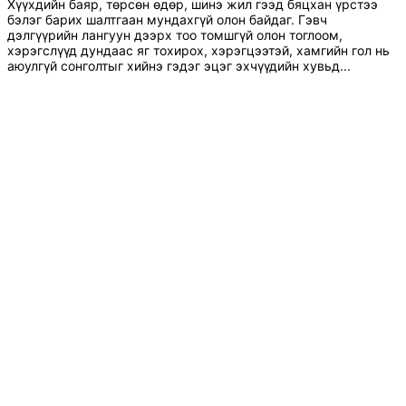
Хүүхдийн баяр, төрсөн өдөр, шинэ жил гээд бяцхан үрстээ
бэлэг барих шалтгаан мундахгүй олон байдаг. Гэвч
дэлгүүрийн лангуун дээрх тоо томшгүй олон тоглоом,
хэрэгслүүд дундаас яг тохирох, хэрэгцээтэй, хамгийн гол нь
аюулгүй сонголтыг хийнэ гэдэг эцэг эхчүүдийн хувьд...