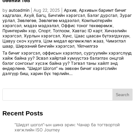
бөөний төв
by
autoadmin
|
Aug 22, 2025
|
Архив
,
Архивын баримт бичиг
хадгалах
,
Ахуй
,
Багц
,
Бичгийн хэрэгсэл
,
Бэлэг дурсгал
,
Зураг
урлал
,
Зөвлөгөө
,
Зөвлөгөө мэдээлэл
,
Компьютерийн
хэрэгсэл
,
мэдээ мэдээлэл
,
Оффис тоног төхөөрөмж
,
Принтерийн хор
,
Спорт
,
Тоглоом
,
Хавтас ID карт
,
Хичээлийн
хэрэгсэл
,
Хурлын хэрэгсэл
,
Хүнс
,
Цаас цаасан бүтээгдэхүүн
,
Цавуу скоч хуулга
,
Цом медал өргөмжлөл жааз
,
Чимэглэл
шаар
,
Ширээний бичгийн хэрэгсэл
,
Үйлчилгээ
Та бичиг хэрэгсэл, оффисын хэрэглэл, сургуулийн хэрэгслүүд
хайж байна уу? Эсвэл хайртай хүмүүстээ бэлэглэх онцгой
бэлэг сонгохыг хүсэж байна уу? Тэгвэл таны хайлт энд
өндөрлөнө. “Шидэт Шогол” нь зөвхөн бичиг хэрэгслийн
дэлгүүр биш, харин бүх төрлийн...
Search
Recent Posts
“Шидэт шогол”-ын шинэ эрин: Чанар ба тогтвортой
хөгжлийн ISO Journey