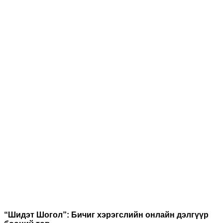
“Шидэт Шогол”: Бичиг хэрэгслийн онлайн дэлгүүр