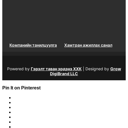
Компанийн танилцуулга
Хамтран ажиллах санал
Powered by
Гэрэлт таван эрдэнэ ХХК
| Designed by
Grow
DigiBrand LLC
Pin It on Pinterest