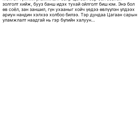
золголт хийж, бууз банш идэх тухай ойлголт биш юм. Энэ бол
өв соёл, зан заншил, гүн ухааныг хойч үедээ өвлүүлэн үлдээх
ариун нандин хэлхээ холбоо билээ. Тэр дундаа Цагаан сарын
уламжлалт наадгай нь гэр бүлийн халуун...