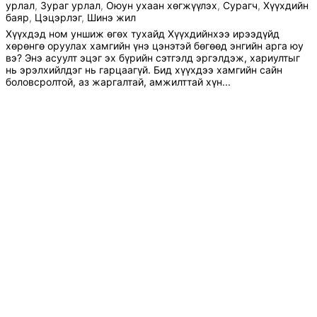
урлал
,
Зураг урлал
,
Оюун ухаан хөгжүүлэх
,
Сурагч
,
Хүүхдийн
баяр
,
Цэцэрлэг
,
Шинэ жил
Хүүхдэд ном уншиж өгөх тухайд Хүүхдийнхээ ирээдүйд
хөрөнгө оруулах хамгийн үнэ цэнэтэй бөгөөд энгийн арга юу
вэ? Энэ асуулт эцэг эх бүрийн сэтгэлд эргэлдэж, хариултыг
нь эрэлхийлдэг нь гарцаагүй. Бид хүүхдээ хамгийн сайн
боловсролтой, аз жаргалтай, амжилттай хүн...