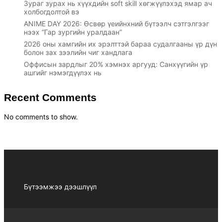
Зураг зурах нь хүүхдийн soft skill хөгжүүлэхэд ямар ач
холбогдолтой вэ
ANIME DAY 2026: Өсвөр үеийнхний бүтээлч сэтгэлгээг
нээх “Гар зургийн уралдаан”
2026 оны хамгийн их эрэлттэй бараа судалгааны үр дүн
болон зах зээлийн чиг хандлага
Оффисын зардлыг 20% хэмнэх аргууд: Санхүүгийн үр
ашгийг нэмэгдүүлэх нь
Recent Comments
No comments to show.
Бүтээмжээ дээшлүүл