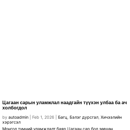
Цагаан сарын уламжлал наадгайн түүхэн улбаа ба ач
холбогдол
by
autoadmin
|
Feb 1, 2026
|
Багц
,
Бэлэг дурсгал
,
Хичээлийн
хэрэгсэл
Монгол түмний уламжлалт баяр Цагаан сар бол зөвхөн