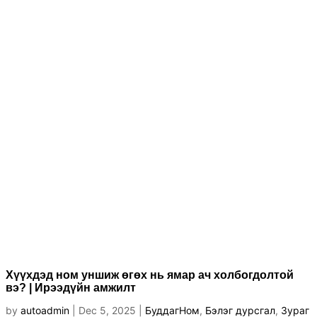
Хүүхдэд ном уншиж өгөх нь ямар ач холбогдолтой
вэ? | Ирээдүйн амжилт
by
autoadmin
|
Dec 5, 2025
|
БуддагНом
,
Бэлэг дурсгал
,
Зураг