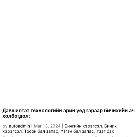
Дэвшилтэт технологийн эрин үед гараар бичихийн ач
холбогдол:
by
autoadmin
|
Mar 13, 2024
|
Бичгийн хэрэгсэл
,
Бичих
хэрэгсэл
,
Тосон бал запас
,
Үзгэн бал запас
,
Үзэг бэх