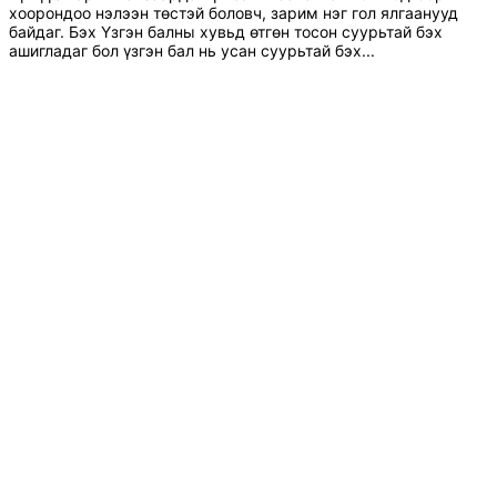
хоорондоо нэлээн төстэй боловч, зарим нэг гол ялгаанууд
байдаг. Бэх Үзгэн балны хувьд өтгөн тосон суурьтай бэх
ашигладаг бол үзгэн бал нь усан суурьтай бэх...