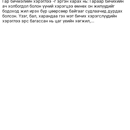
Гар бичмэлийн хэрэглээ -г эргэн харах нь: Гараар бичихийн
ач холбогдол болон үүний хэрэгцээ өмнөх он жилүүдийг
бодоход жил ирэх бүр цөөрсөөр байгааг судлаачид дурдах
болсон. Үзэг, бал, харандаа гэх мэт бичих хэрэгслүүдийн
хэрэглээ эрс багассан нь цаг үеийн хөгжил,...