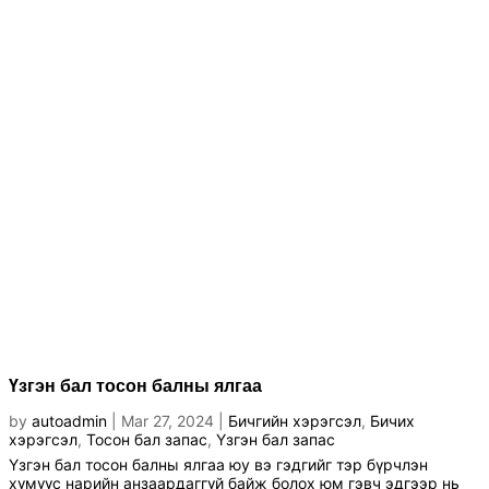
Үзгэн бал тосон балны ялгаа
by
autoadmin
|
Mar 27, 2024
|
Бичгийн хэрэгсэл
,
Бичих
хэрэгсэл
,
Тосон бал запас
,
Үзгэн бал запас
Үзгэн бал тосон балны ялгаа юу вэ гэдгийг тэр бүрчлэн
хүмүүс нарийн анзаардаггүй байж болох юм гэвч эдгээр нь