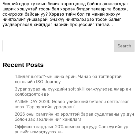
Бидний өдөр тутмын бичих хэрэгцээнд байнга ашиглагддаг
шарик хошуутай тосон бал хэрхэн бүтдэг талаар та бодож,
сонирхож байсан уу? Хэрвээ тийм бол та манай энэхүү
нийтлэлийг уншаарай. Энэхүү нийтлэлээрээ тосон балыг
үйлдвэрлэхэд хийгддэг нарийн процессийг тантай...
Search
Recent Posts
“Шидэт шогол”-ын шинэ эрин: Чанар ба тогтвортой
хөгжлийн ISO Journey
Зураг зурах нь хүүхдийн soft skill хөгжүүлэхэд ямар ач
холбогдолтой вэ
ANIME DAY 2026: Өсвөр үеийнхний бүтээлч сэтгэлгээг
нээх “Гар зургийн уралдаан”
2026 оны хамгийн их эрэлттэй бараа судалгааны үр дүн
болон зах зээлийн чиг хандлага
Оффисын зардлыг 20% хэмнэх аргууд: Санхүүгийн үр
ашгийг нэмэгдүүлэх нь