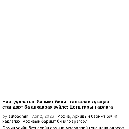
Байгууллагын баримт бичиг хадгалах хугацаа
стандарт ба анхаарах зүйлс: Цогц гарын авлага
by
autoadmin
|
Apr 2, 2026
|
Архив
,
Архивын баримт бичиг
хадгалах
,
Архивын баримт бичиг хэрэгсэл
Орчин үеийн бизнесийн орчинд мэдээллийн үнэ цэнэ өдрөөс