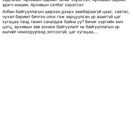
үдэгч машин
,
Архивын сэлбэг хэрэгсэл
Албан байгууллагын ширээн дээрх замбараагүй цаас, хавтас,
чухал баримт бичгээ олох гэж зарцуулсан үр ашиггүй цаг
хугацаа танд танил санагдаж байна уу? Бичиг хэргийн эмх
цэгц, архивын зөв зохион байгуулалт нь байгууллагын үр
ашгийг нэмэгдүүлээд зогсохгүй, цаг хугацаа,...