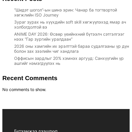
“Шидэт шогол”-ын шинэ эрин: Чанар ба тогтвортой
хөгжлийн ISO Journey
Зураг зурах нь хүүхдийн soft skill хөгжүүлэхэд ямар ач
холбогдолтой вэ
ANIME DAY 2026: Өсвөр үеийнхний бүтээлч сэтгэлгээг
нээх “Гар зургийн уралдаан”
2026 оны хамгийн их эрэлттэй бараа судалгааны үр дүн
болон зах зээлийн чиг хандлага
Оффисын зардлыг 20% хэмнэх аргууд: Санхүүгийн үр
ашгийг нэмэгдүүлэх нь
Recent Comments
No comments to show.
Бүтээмжээ дээшлүүл