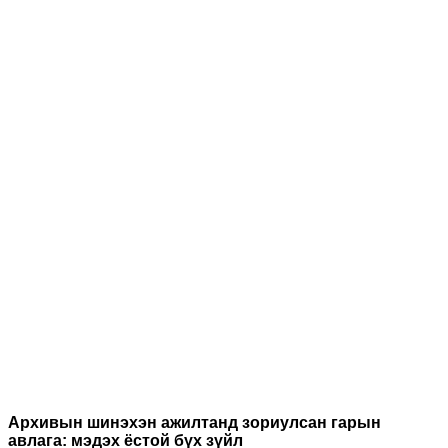
Архивын шинэхэн ажилтанд зо​риулсан гарын
авлага: мэдэх ёстой бүх зүйл