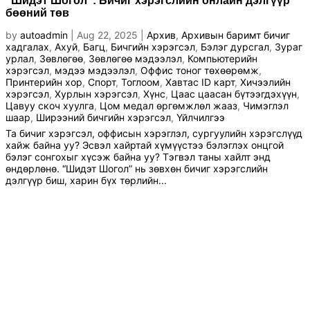
“Шидэт Шогол”: Бичиг хэрэгслийн онлайн дэлгүүр
бөөний төв
by
autoadmin
|
Aug 22, 2025
|
Архив
,
Архивын баримт бичиг
хадгалах
,
Ахуй
,
Багц
,
Бичгийн хэрэгсэл
,
Бэлэг дурсгал
,
Зураг
урлал
,
Зөвлөгөө
,
Зөвлөгөө мэдээлэл
,
Компьютерийн
хэрэгсэл
,
мэдээ мэдээлэл
,
Оффис тоног төхөөрөмж
,
Принтерийн хор
,
Спорт
,
Тоглоом
,
Хавтас ID карт
,
Хичээлийн
хэрэгсэл
,
Хурлын хэрэгсэл
,
Хүнс
,
Цаас цаасан бүтээгдэхүүн
,
Цавуу скоч хуулга
,
Цом медал өргөмжлөл жааз
,
Чимэглэл
шаар
,
Ширээний бичгийн хэрэгсэл
,
Үйлчилгээ
Та бичиг хэрэгсэл, оффисын хэрэглэл, сургуулийн хэрэгслүүд
хайж байна уу? Эсвэл хайртай хүмүүстээ бэлэглэх онцгой
бэлэг сонгохыг хүсэж байна уу? Тэгвэл таны хайлт энд
өндөрлөнө. “Шидэт Шогол” нь зөвхөн бичиг хэрэгслийн
дэлгүүр биш, харин бүх төрлийн...