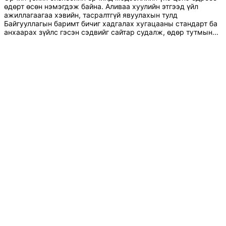
өдөрт өсөн нэмэгдэж байна. Аливаа хуулийн этгээд үйл
ажиллагаагаа хэвийн, тасралтгүй явуулахын тулд
Байгууллагын баримт бичиг хадгалах хугацааны стандарт ба
анхаарах зүйлс гэсэн сэдвийг сайтар судалж, өдөр тутмын...