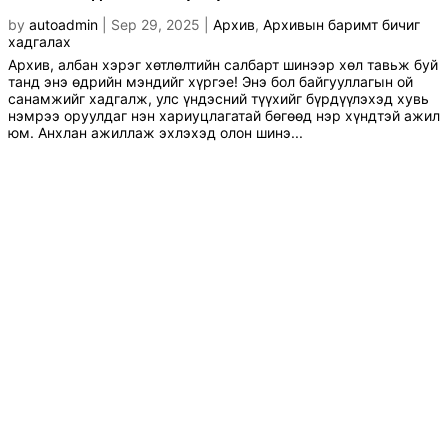
by
autoadmin
|
Sep 29, 2025
|
Архив
,
Архивын баримт бичиг
хадгалах
Архив, албан хэрэг хөтлөлтийн салбарт шинээр хөл тавьж буй
танд энэ өдрийн мэндийг хүргэе! Энэ бол байгууллагын ой
санамжийг хадгалж, улс үндэсний түүхийг бүрдүүлэхэд хувь
нэмрээ оруулдаг нэн хариуцлагатай бөгөөд нэр хүндтэй ажил
юм. Анхлан ажиллаж эхлэхэд олон шинэ...