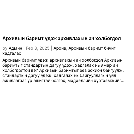
Архивын баримт үдэж архивлахын ач холбогдол
by
Админ
|
Feb 8, 2025
|
Архив
,
Архивын баримт бичиг
хадгалах
Архивын баримт үдэж архивлахын ач холбогдол Архивын
баримтыг стандартын дагуу үдэж, хадгалах нь ямар ач
холбогдолтой вэ? Архивын баримтыг зөв зохион байгуулж,
стандартын дагуу үдэж, хадгалах нь байгууллагын үйл
ажиллагааг үр ашигтай болгох, мэдээллийн хүртээмжийг...