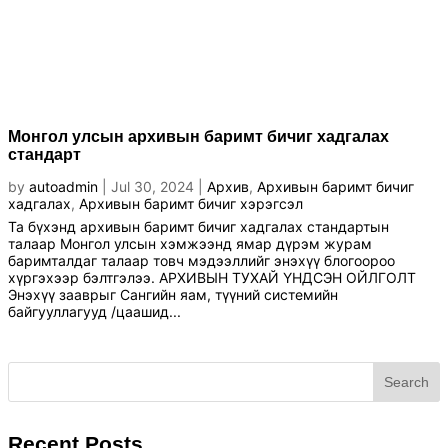
Монгол улсын архивын баримт бичиг хадгалах
стандарт
by
autoadmin
|
Jul 30, 2024
|
Архив
,
Архивын баримт бичиг
хадгалах
,
Архивын баримт бичиг хэрэгсэл
Та бүхэнд архивын баримт бичиг хадгалах стандартын
талаар Монгол улсын хэмжээнд ямар дүрэм журам
баримталдаг талаар товч мэдээллийг энэхүү блогоороо
хүргэхээр бэлтгэлээ. АРХИВЫН ТУХАЙ ҮНДСЭН ОЙЛГОЛТ
Энэхүү зааврыг Сангийн яам, түүний системийн
байгууллагууд /цаашид...
Search
Recent Posts