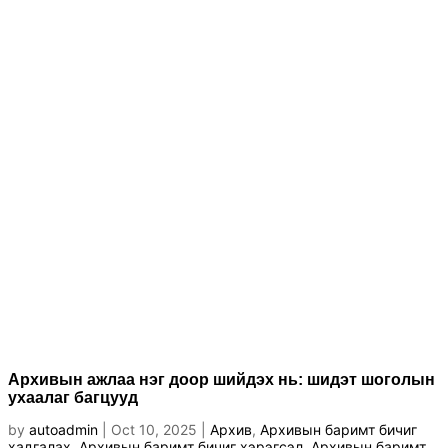
Архивын ажлаа нэг доор шийдэх нь: шидэт шоголын
ухаалаг багцууд
by
autoadmin
|
Oct 10, 2025
|
Архив
,
Архивын баримт бичиг
хадгалах
,
Архивын баримт бичиг хэрэгсэл
,
Архивын баримт